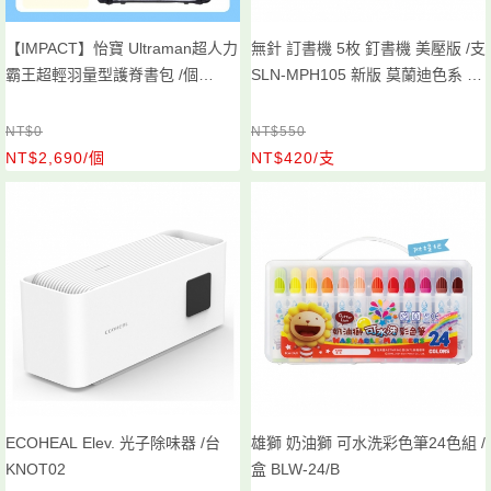
【IMPACT】怡寶 Ultraman超人力
無針 訂書機 5枚 釘書機 美壓版 /支
霸王超輕羽量型護脊書包 /個
SLN-MPH105 新版 莫蘭迪色系 顏
IMUT6025BK
色隨機出
NT$0
NT$550
NT$2,690/個
NT$420/支
ECOHEAL Elev. 光子除味器 /台
雄獅 奶油獅 可水洗彩色筆24色組 /
KNOT02
盒 BLW-24/B