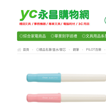
◎綜合家電商品
◎畢業刻字送禮
◎文具用品系
◎紙品文具系列
◎辦公用紙製品
◎事務機器/耗
首頁
◎精品名筆/墨水/替芯
鋼筆
PILOT百樂
-
-
-
-
◎運動/休閒/樂器
◎客製化禮贈品
◎食品/零食/