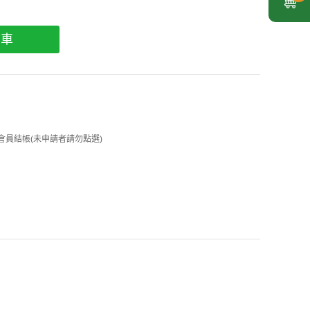
物車
 企業會員結帳(未申請者請勿點選)