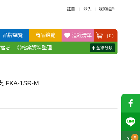
註冊
登入
我的帳戶
|
|
品牌總覽
商品總覽
追蹤清單
(
0
)
/替芯
◎檔案資料整理
全館分類
活百貨用品
◎辦公傢具產品
 FKA-1SR-M
0