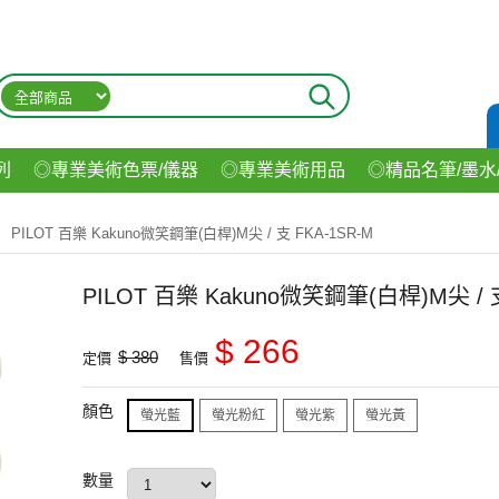
列
◎專業美術色票/儀器
◎專業美術用品
◎精品名筆/墨水
材
◎印表機/耗材
◎3C/電腦週邊
◎收納用品系列
◎生
PILOT 百樂 Kakuno微笑鋼筆(白桿)M尖 / 支 FKA-1SR-M
飲料
PILOT 百樂 Kakuno微笑鋼筆(白桿)M尖 / 支
$ 266
$ 380
定價
售價
顏色
螢光藍
螢光粉紅
螢光紫
螢光黃
數量