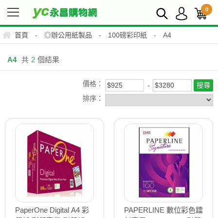
0
首頁
-
◎辦公用紙製品
-
100磅彩印紙
-
A4
A4
共
2
個結果
價格：
排序：
PaperOne Digital A4 彩
PAPERLINE 數位彩色鐳