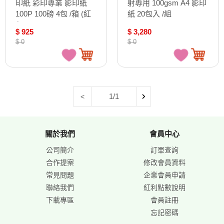
印紙 彩印專業 影印紙
射專用 100gsm A4 影印
100P 100磅 4包 /箱 (紅
紙 20包入 /組
包)
$ 925
$ 3,280
$ 0
$ 0
1/1
<
關於我們
會員中心
公司簡介
訂單查詢
合作提案
修改會員資料
常見問題
企業會員申請
聯絡我們
紅利點數說明
下載專區
會員註冊
忘記密碼