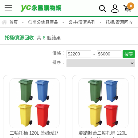
0
首頁
-
◎辦公傢具產品
-
公共/清潔系列
-
托桶/資源回收
托桶/資源回收
共
6
個結果
價格：
排序：
二輪托桶 120L 藍/綠/紅/
腳踏掀蓋二輪托桶 120L