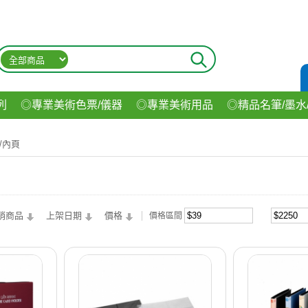
列
◎專業美術色票/儀器
◎專業美術用品
◎精品名筆/墨水
材
◎印表機/耗材
◎3C/電腦週邊
◎收納用品系列
◎生
/內頁
飲料
銷商品
上架日期
價格
價格區間