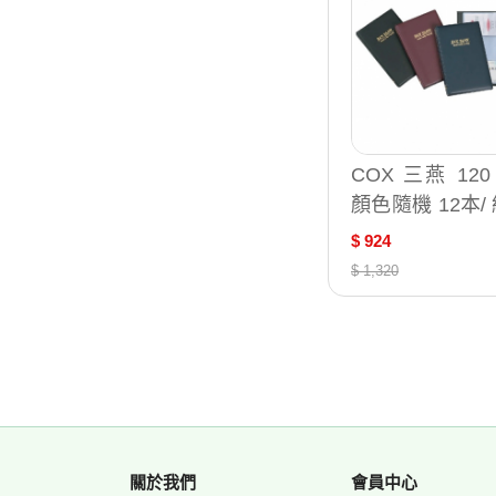
COX 三燕 12
顏色隨機 12本/ 組 N
2
$ 924
$ 1,320
關於我們
會員中心