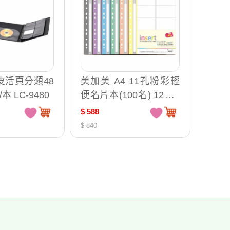
皮活頁分類48
美加美 A4 11孔粉彩輕
本 LC-9480
便名片本(100名) 12本 /
包 AO2094
$ 588
$ 840