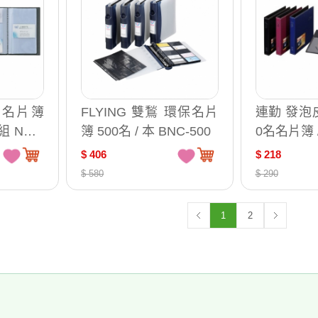
0 名片簿
FLYING 雙鶖 環保名片
連勤 發泡
H-0
簿 500名 / 本 BNC-500
0名名片簿 /
$ 406
$ 218
$ 580
$ 290
1
2