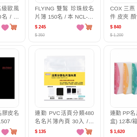
 高級歐風
FLYING 雙鶖 珍珠紋名
COX 三燕 直式 時尚 證
名 / 本
片簿 150名 / 本 NCL-15
件 皮夾 顏色隨機 24本/
0
組 NC-04V
$ 245
$ 840
$ 350
$ 1,200
0名膠皮名
連勤 PVC活頁分類480
連勤 PP名
1507
名名片簿內頁 30入 /包
盒) 12本/箱
LC-3480-P
$ 135
$ 1,620