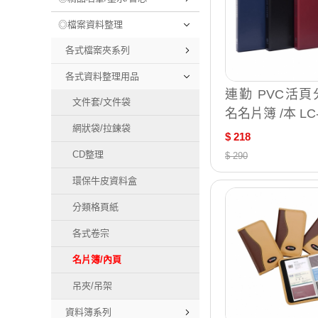
◎檔案資料整理
各式檔案夾系列
各式資料整理用品
連勤 PVC活頁
文件套/文件袋
名名片簿 /本 LC-
網狀袋/拉鍊袋
$ 218
CD整理
$ 290
環保牛皮資料盒
分類格頁紙
各式卷宗
名片簿/內頁
吊夾/吊架
資料簿系列