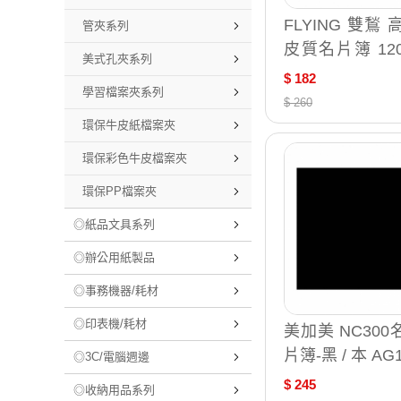
FLYING 雙鶖
管夾系列
皮質名片簿 120
美式孔夾系列
NCL-120LE
$ 182
學習檔案夾系列
$ 260
環保牛皮紙檔案夾
環保彩色牛皮檔案夾
環保PP檔案夾
◎紙品文具系列
◎辦公用紙製品
◎事務機器/耗材
◎印表機/耗材
美加美 NC30
片簿-黑 / 本 AG
◎3C/電腦週邊
$ 245
◎收納用品系列