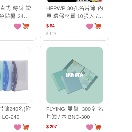
HFPWP 30孔名片簿 內
頁 環保材質 10張入 /包
NP500-IN
$ 84
$ 120
即將到貨
片簿240名(附
FLYING 雙鶖 300名名
 LC-240
片簿 / 本 BNC-300
$ 207