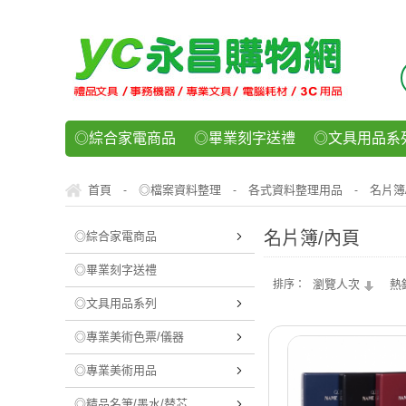
◎綜合家電商品
◎畢業刻字送禮
◎文具用品系
◎紙品文具系列
◎辦公用紙製品
◎事務機器/耗
首頁
◎檔案資料整理
各式資料整理用品
名片簿
-
-
-
◎運動/休閒/樂器
◎客製化禮贈品
◎食品/零食/
名片簿/內頁
◎綜合家電商品
◎畢業刻字送禮
瀏覽人次
熱
排序：
◎文具用品系列
◎專業美術色票/儀器
◎專業美術用品
◎精品名筆/墨水/替芯