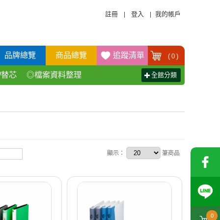
註冊
登入
我的帳戶
|
|
品牌總覽
商品總覽
追蹤清單
(
0
)
/替芯
◎檔案資料整理
全館分類
活百貨用品
◎辦公傢具產品
顯示：
筆商品
0