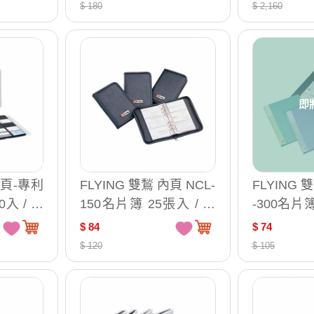
$ 180
$ 2,160
即
內頁-專利
FLYING 雙鶖 內頁 NCL-
FLYING 
入 / 包
150名片簿 25張入 / 包
-300名片簿
NCL-1447
C-0234
$ 84
$ 74
$ 120
$ 105