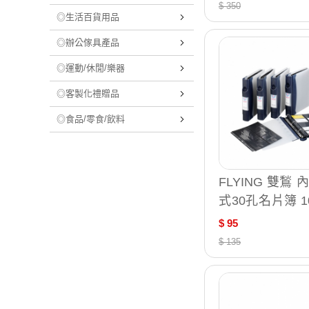
$ 350
◎生活百貨用品
◎辦公傢具產品
◎運動/休閒/樂器
◎客製化禮贈品
◎食品/零食/飲料
FLYING 雙鶖 
式30孔名片簿 10
BNC-401
$ 95
$ 135