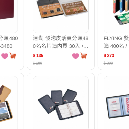
分類480
連勤 發泡皮活頁分類48
FLYING
3480
0名名片簿内頁 30入 /包
簿 400名 /
LC-9480-P
$ 135
$ 273
$ 180
$ 390