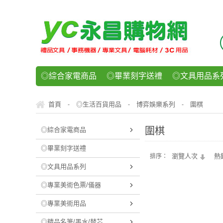
◎綜合家電商品
◎畢業刻字送禮
◎文具用品系
◎紙品文具系列
◎辦公用紙製品
◎事務機器/耗
首頁
◎生活百貨用品
博弈娛樂系列
圍棋
-
-
-
◎運動/休閒/樂器
◎客製化禮贈品
◎食品/零食/
圍棋
◎綜合家電商品
◎畢業刻字送禮
瀏覽人次
熱
排序：
◎文具用品系列
◎專業美術色票/儀器
◎專業美術用品
◎精品名筆/墨水/替芯