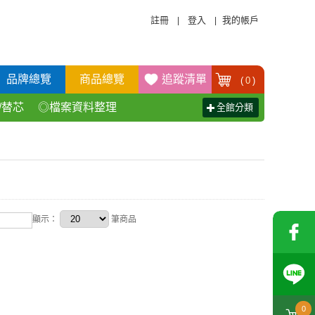
註冊
登入
我的帳戶
|
|
品牌總覽
商品總覽
追蹤清單
(
0
)
/替芯
◎檔案資料整理
全館分類
活百貨用品
◎辦公傢具產品
顯示：
筆商品
0