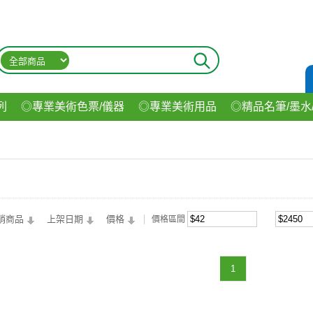
列
◎專業美術色票/儀器
◎專業美術用品
◎精品名筆/墨水
材
◎印表機/耗材
◎3C/電腦週邊
◎收納用品系列
◎生
飲料
銷商品
上架日期
價格
價格區間
1