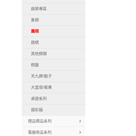
麻將專區
象棋
圍棋
跳棋
其他棋類
棋盤
天九牌/骰子
大富翁/賓果
桌遊系列
摸彩箱
禮品贈品系列
電器商品系列