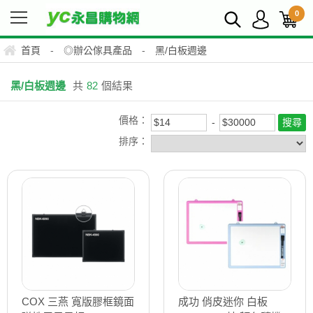
0
首頁
-
◎辦公傢具產品
-
黑/白板週邊
黑/白板週邊
共
82
個結果
價格：
排序：
COX 三燕 寬版膠框鏡面
成功 俏皮迷你 白板