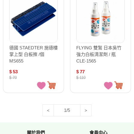
德國 STAEDTER 施德樓
FLYING 雙鶖 日本吳竹
掌上型 白板擦 /個
強力白板清潔劑 / 瓶
MS655
CLE-1565
$ 53
$ 77
$ 70
$ 110
1/5
<
>
關於我們
會員中心