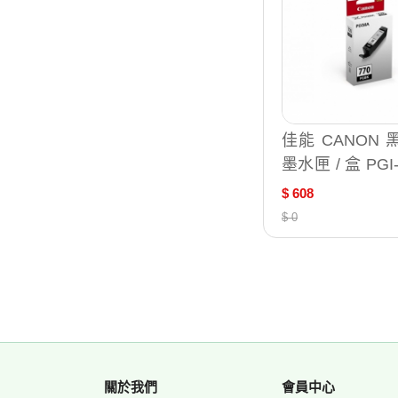
佳能 CANON
墨水匣 / 盒 PGI-
BK
$ 608
$ 0
關於我們
會員中心