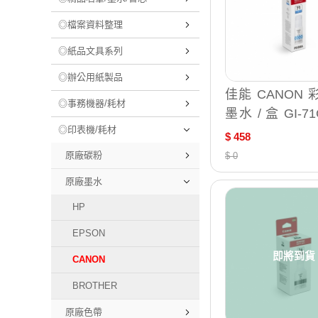
◎檔案資料整理
◎紙品文具系列
◎辦公用紙製品
佳能 CANON
◎事務機器/耗材
墨水 / 盒 GI-71
◎印表機/耗材
M GI-71Y
$ 458
原廠碳粉
$ 0
原廠墨水
HP
EPSON
即將到貨
CANON
BROTHER
原廠色帶