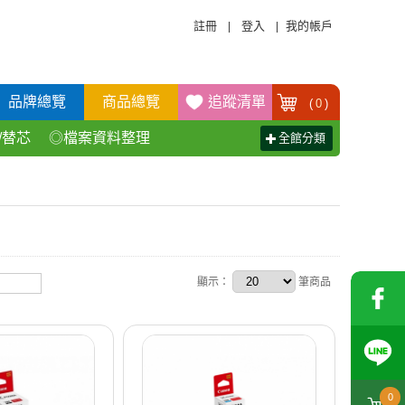
註冊
登入
我的帳戶
|
|
品牌總覽
商品總覽
追蹤清單
(
0
)
/替芯
◎檔案資料整理
全館分類
活百貨用品
◎辦公傢具產品
顯示：
筆商品
0