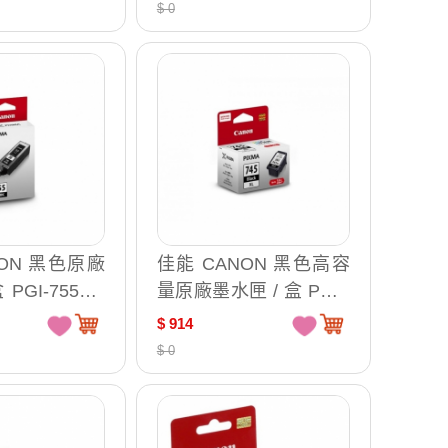
0Y PFI-300P
GI-73 GY
$ 0
PM PFI-300G
R PFI-300CO
NON 黑色原廠
佳能 CANON 黑色高容
 PGI-755PG
量原廠墨水匣 / 盒 PG-7
45XL
$ 914
$ 0