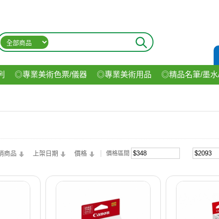
列
◎專業美術色票/儀器
◎專業美術用品
◎精品名筆/墨水
材
◎印表機/耗材
◎3C/電腦週邊
◎收納用品系列
◎生
飲料
銷商品
上架日期
價格
價格區間