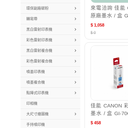
來電洽詢 佳能 
環保副廠碳粉
原廠墨水 / 盒 GI
轉寫帶
GI-76 C GI-76 
$ 1,058
黑白雷射印表機
Y
$ 0
彩色雷射印表機
黑白雷射複合機
彩色雷射複合機
噴墨印表機
噴墨複合機
點陣式印表機
印相機
佳能 CANON
墨水 / 盒 GI-70
大尺寸繪圖機
M GI-70Y
$ 458
手持噴印機