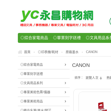
◎綜合家電商品
◎畢業刻字送禮
◎文具用品系
◎紙品文具系列
◎辦公用紙製品
◎事務機器/耗
首頁
◎印表機/耗材
原廠墨水
CANON
-
-
-
◎運動/休閒/樂器
◎客製化禮贈品
◎食品/零食/
CANON
◎綜合家電商品
◎畢業刻字送禮
瀏覽人次
熱
排序：
◎文具用品系列
◎專業美術色票/儀器
◎專業美術用品
◎精品名筆/墨水/替芯