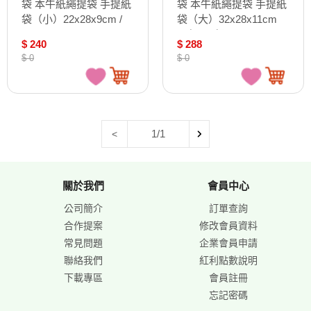
袋 本牛紙繩提袋 手提紙
袋 本牛紙繩提袋 手提紙
袋（小）22x28x9cm /
袋（大）32x28x11cm
31-2
24個入 /組 34-2
$ 240
$ 288
$ 0
$ 0
1/1
<
關於我們
會員中心
公司簡介
訂單查詢
合作提案
修改會員資料
常見問題
企業會員申請
聯絡我們
紅利點數說明
下載專區
會員註冊
忘記密碼