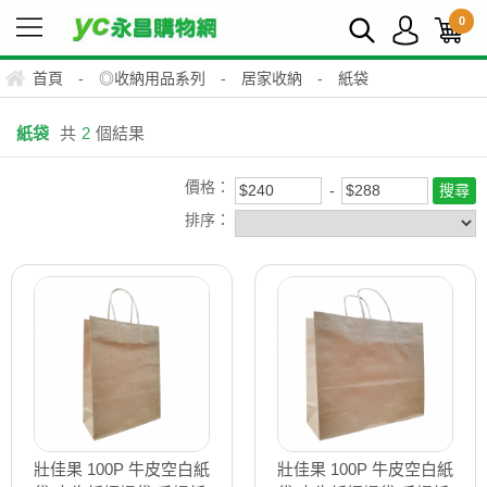
0
首頁
-
◎收納用品系列
-
居家收納
-
紙袋
紙袋
共
2
個結果
價格：
排序：
壯佳果 100P 牛皮空白紙
壯佳果 100P 牛皮空白紙