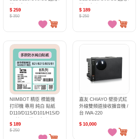
捲 B系列
捲 B系列
$ 259
$ 189
$ 350
$ 250
NIIMBOT 精臣 標籤機
嘉友 CHIAYO 壁掛式紅
打印機 專用 純白 貼紙
外線雙頻道接收擴音機 /
D110/D11S/D101/H1S/D
台 IWA-220
61 適用 / 捲 D系列
$ 189
$ 10,000
$ 250