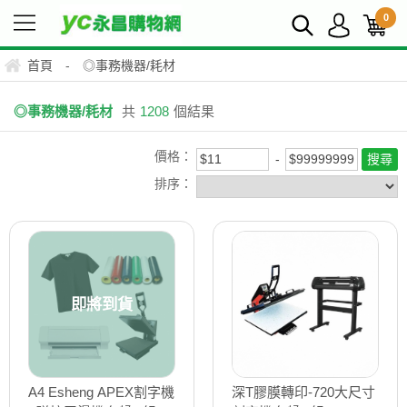
0
首頁
-
◎事務機器/耗材
◎事務機器/耗材
共
1208
個結果
價格：
排序：
即將到貨
A4 Esheng APEX割字機
深T膠膜轉印-720大尺寸