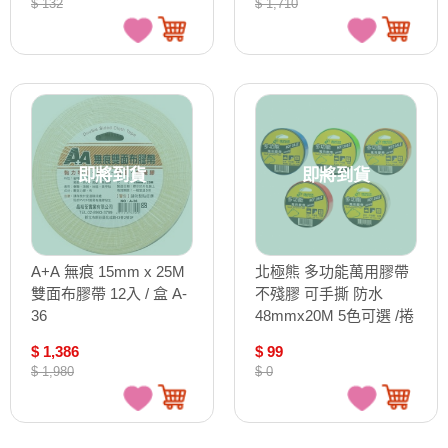
$ 132
$ 1,710
即將到貨
即將到貨
A+A 無痕 15mm x 25M
北極熊 多功能萬用膠帶
雙面布膠帶 12入 / 盒 A-
不殘膠 可手撕 防水
36
48mmx20M 5色可選 /捲
UVS4820
$ 1,386
$ 99
$ 1,980
$ 0