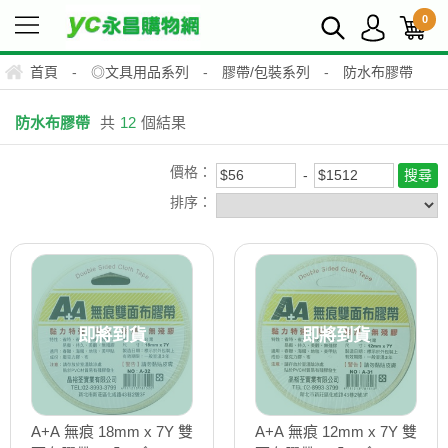
0
首頁
-
◎文具用品系列
-
膠帶/包裝系列
-
防水布膠帶
防水布膠帶
共
12
個結果
價格：
排序：
即將到貨
即將到貨
A+A 無痕 18mm x 7Y 雙
A+A 無痕 12mm x 7Y 雙