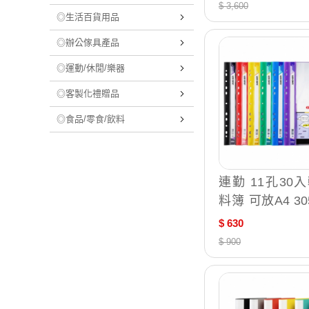
$ 3,600
◎生活百貨用品
◎辦公傢具產品
◎運動/休閒/樂器
◎客製化禮贈品
◎食品/零食/飲料
連勤 11孔30
料簿 可放A4 30
m（附名片袋）1
$ 630
組 LC-383
$ 900