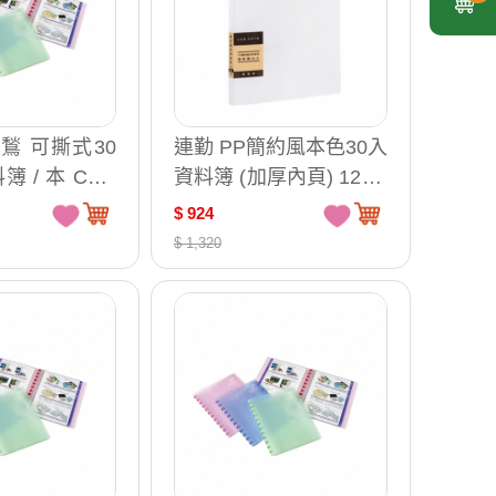
 雙鶖 可撕式30
連勤 PP簡約風本色30入
 / 本 CL-9
資料簿 (加厚內頁) 12本/
箱 LCW30
$ 924
$ 1,320