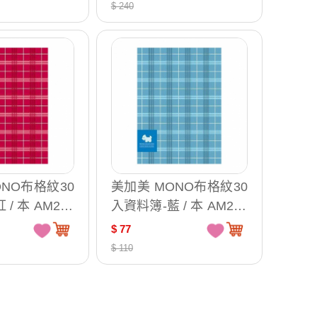
$ 240
ONO布格紋30
美加美 MONO布格紋30
/ 本 AM229
入資料簿-藍 / 本 AM229
2
$ 77
$ 110