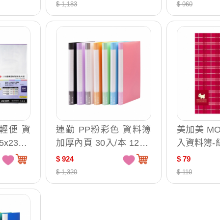
號:AO2088)
$ 1,183
$ 960
入輕便 資
連勤 PP粉彩色 資料簿
美加美 M
5x235m
加厚內頁 30入/本 12本/
入資料簿-紅 
0本入 /
箱 LC-30MK
1
$ 924
$ 79
$ 1,320
$ 110