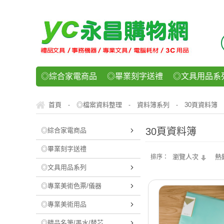
◎綜合家電商品
◎畢業刻字送禮
◎文具用品系
◎紙品文具系列
◎辦公用紙製品
◎事務機器/耗
首頁
◎檔案資料整理
資料簿系列
30頁資料簿
-
-
-
◎運動/休閒/樂器
◎客製化禮贈品
◎食品/零食/
30頁資料簿
◎綜合家電商品
◎畢業刻字送禮
瀏覽人次
熱
排序：
◎文具用品系列
◎專業美術色票/儀器
◎專業美術用品
◎精品名筆/墨水/替芯