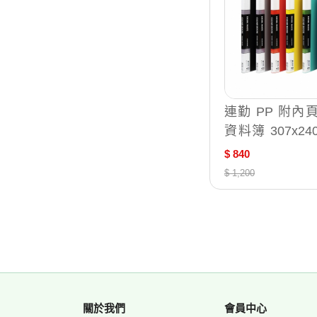
連勤 PP 附內
資料簿 307x24
12本 /箱 LC-
$ 840
內紙）
$ 1,200
關於我們
會員中心