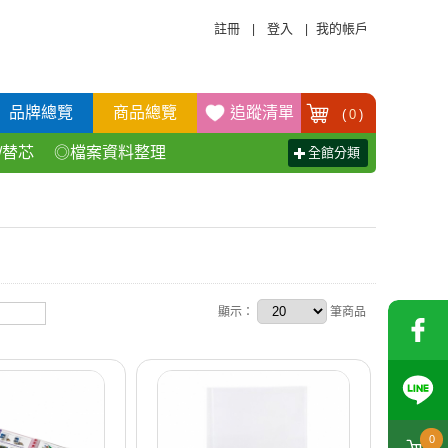
註冊
登入
我的帳戶
|
|
品牌總覽
商品總覽
追蹤清單
(
0
)
/替芯
◎檔案資料整理
全館分類
活百貨用品
◎辦公傢具產品
顯示：
筆商品
0