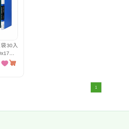
頁袋30入
0x17mm
3030（無
1