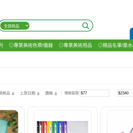
列
◎專業美術色票/儀器
◎專業美術用品
◎精品名筆/墨水
材
◎印表機/耗材
◎3C/電腦週邊
◎收納用品系列
◎生
飲料
銷商品
上架日期
價格
價格區間