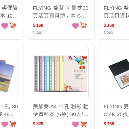
孔 輕便資
FLYING 雙鶖 可撕式30
FLYING
/本 12本
頁活頁資料簿 / 本 CL-9
頁活頁資料簿
舊型號:AO
740
740
$ 168
$ 168
$ 240
$ 240
11孔 30
美加美 A4 11孔 粉彩 輕
FLYING 
48本 /
便資料本 (6色) 30入/本
C 4K 25張
12本 /包 AO2107 (舊型
66
$ 828
$ 768