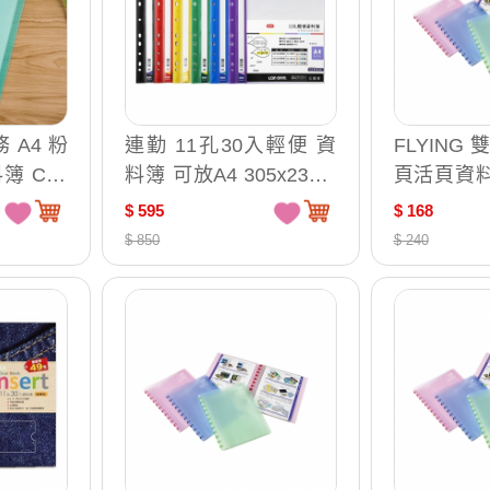
務 A4 粉
連勤 11孔30入輕便 資
FLYING
簿 C30
料簿 可放A4 305x235m
頁活頁資料簿
m（無名片袋）10本入 /
740
$ 595
$ 168
組 LC-383-0
$ 850
$ 240