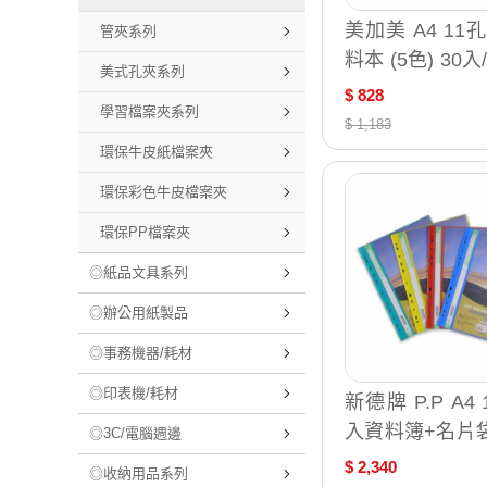
美加美 A4 11
管夾系列
料本 (5色) 30入
美式孔夾系列
/包 AO2104 (
$ 828
學習檔案夾系列
2078)
$ 1,183
環保牛皮紙檔案夾
環保彩色牛皮檔案夾
環保PP檔案夾
◎紙品文具系列
◎辦公用紙製品
◎事務機器/耗材
◎印表機/耗材
新德牌 P.P A4 
入資料簿+名片袋 
◎3C/電腦週邊
箱 01-513-1
$ 2,340
◎收納用品系列