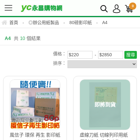
0
首頁
-
◎辦公用紙製品
-
80磅影印紙
-
A4
A4
共
10
個結果
價格：
排序：
即將到貨
風信子 環保 再生 影印紙
虛線刀紙 切線列印用紙