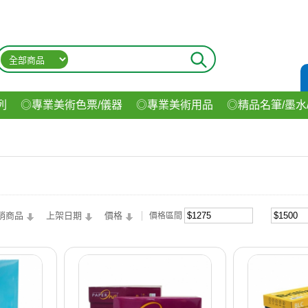
列
◎專業美術色票/儀器
◎專業美術用品
◎精品名筆/墨水
材
◎印表機/耗材
◎3C/電腦週邊
◎收納用品系列
◎生
飲料
銷商品
上架日期
價格
價格區間