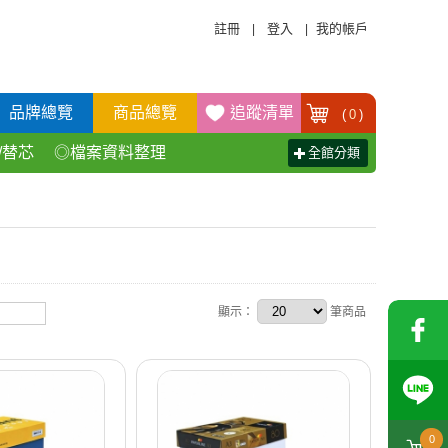
註冊
登入
我的帳戶
|
|
品牌總覽
商品總覽
追蹤清單
(
0
)
/替芯
◎檔案資料整理
全館分類
活百貨用品
◎辦公傢具產品
顯示：
筆商品
0