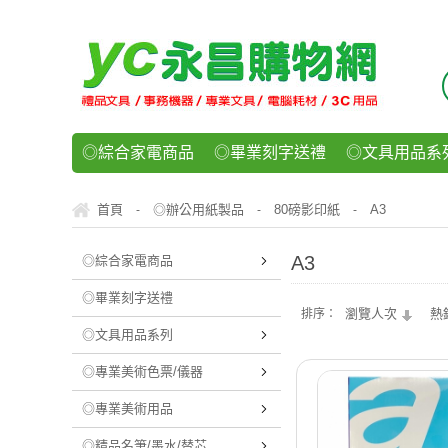
◎綜合家電商品
◎畢業刻字送禮
◎文具用品系
◎紙品文具系列
◎辦公用紙製品
◎事務機器/耗
首頁
◎辦公用紙製品
80磅影印紙
A3
-
-
-
◎運動/休閒/樂器
◎客製化禮贈品
◎食品/零食/
A3
◎綜合家電商品
◎畢業刻字送禮
瀏覽人次
熱
排序：
◎文具用品系列
◎專業美術色票/儀器
◎專業美術用品
◎精品名筆/墨水/替芯