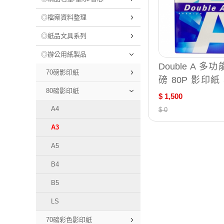
◎檔案資料整理
◎紙品文具系列
◎辦公用紙製品
Double A 多功能
70磅影印紙
磅 80P 影印紙 
80磅影印紙
（下單請確認
$ 1,500
寸，訂錯恕不退
A4
$ 0
A3
A5
B4
B5
LS
70磅彩色影印紙