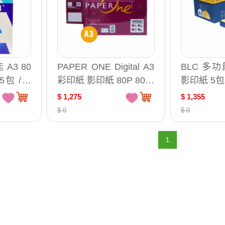
 A3 80
PAPER ONE Digital A3
BLC 多功能
5包 /箱
彩印紙 影印紙 80P 80磅
影印紙 5包
紙張尺
5包 /組 圖片僅供參考
$ 1,275
$ 1,355
換貨）
$ 0
$ 0
1