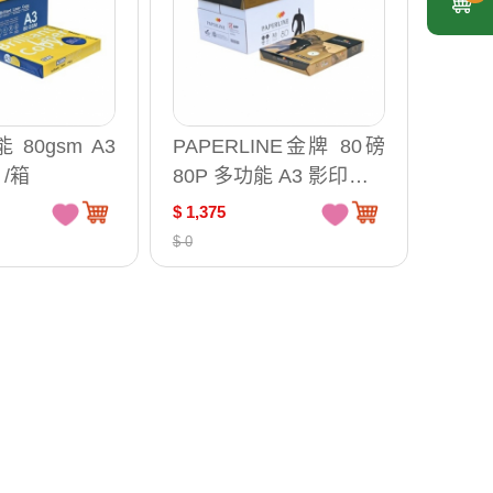
 80gsm A3
PAPERLINE金牌 80磅
 /箱
80P 多功能 A3 影印紙 5
包 /箱
$ 1,375
$ 0