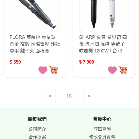
FLORA 芙蘿拉 專業鈦
SHARP 夏普 業界初 四
合金 窄版 國際電壓 沙龍
氣 流水潤 溫控 負離子
專用 離子夾 面板寬
吹風機 1200W / 台 IB-
2.5mm / 支
WX901T
$ 550
$ 7,900
1/2
<
>
關於我們
會員中心
公司簡介
訂單查詢
合作提案
修改會員資料