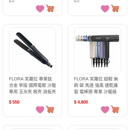
$ 0
$ 0
FLORA 芙蘿拉 專業鈦
FLORA 芙蘿拉 超輕 無
合金 窄版 國際電壓 沙龍
刷 碳 馬達 強風 速乾護
專用 玉米夾 根夾 浪板夾
髮 電棒頭 專業 沙龍級
面板寬 2.5mm / 支
吹風機 1500W/台 HD-
$ 550
$ 4,800
3238