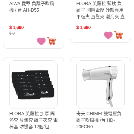
AIWA 愛華 負離子吹風
FLORA 芙蘿拉 藍鈦 負
機 / 台 AH-D55
離子 國際電壓 沙龍專用
平板夾 直髮夾 瀏海夾 直
捲兩用 窄版 離子夾 /支
$ 1,680
$ 1,680
$ 0
FLORA 芙蘿拉 加厚 隔
奇美 CHIMEI 雙電壓負
熱套 放熱套 離子夾套 電
離子吹風機 /台 HD-
棒套 防燙套 12個/組
20FCN0