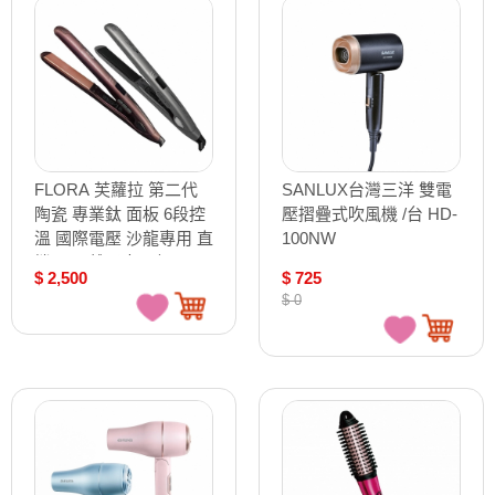
FLORA 芙蘿拉 第二代
SANLUX台灣三洋 雙電
陶瓷 專業鈦 面板 6段控
壓摺疊式吹風機 /台 HD-
溫 國際電壓 沙龍專用 直
100NW
捲兩用 離子夾 / 支
$ 2,500
$ 725
$ 0