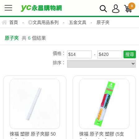
0
首頁
-
◎文具用品系列
-
五金文具
-
原子夾
原子夾
共
6
個結果
價格：
排序：
徠福 塑膠 原子夾腳 50
徠福 原子夾 塑膠 (5支