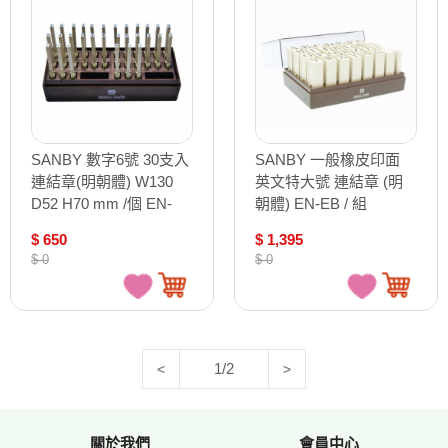
SANBY 數字6號 30支入
SANBY 一般橡皮印面
連結章(明朝體) W130
英文特大號 連結章 (明
D52 H70 mm /個 EN-
朝體) EN-EB / 組
N6-2S
$ 650
$ 1,395
$ 0
$ 0
1/2
<
>
關於我們
會員中心