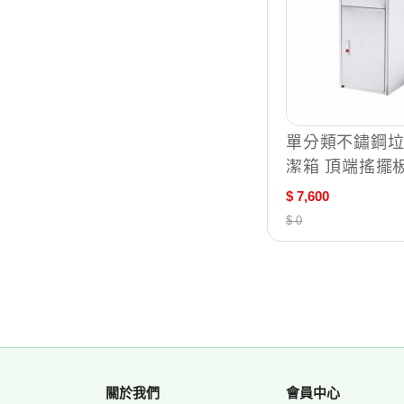
單分類不鏽鋼垃
潔箱 頂端搖擺板
/ 台 ST1-115B
$ 7,600
$ 0
關於我們
會員中心