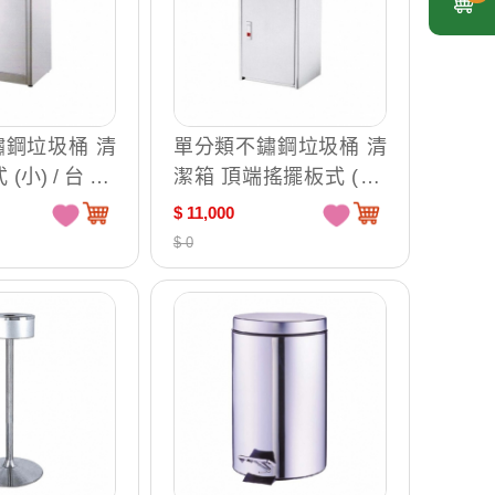
鋼垃圾桶 清
單分類不鏽鋼垃圾桶 清
(小) / 台 ST
潔箱 頂端搖擺板式 (大)
/ 台 ST1-115A
$ 11,000
$ 0