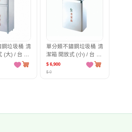
鋼垃圾桶 清
單分類不鏽鋼垃圾桶 清
(大) / 台 ST
潔箱 開放式 (小) / 台 ST
1-700B
$ 6,900
$ 0