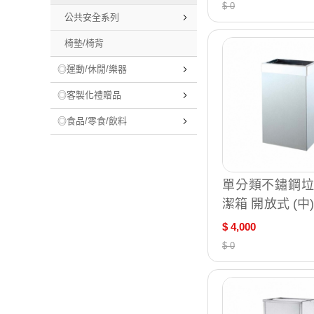
$ 0
公共安全系列
椅墊/椅背
◎運動/休閒/樂器
◎客製化禮贈品
◎食品/零食/飲料
單分類不鏽鋼垃
潔箱 開放式 (中) 
1-810L
$ 4,000
$ 0