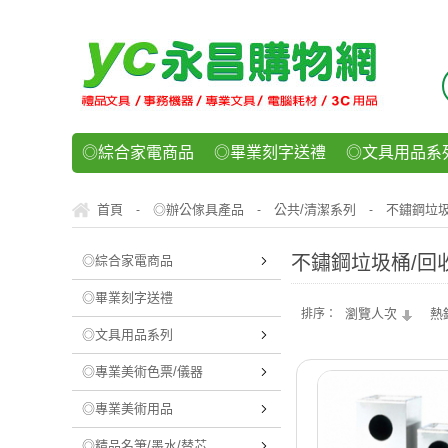
◎綜合家電商品
◎畢業刻字送禮
◎文具用品系
◎紙品文具系列
◎辦公用紙製品
◎事務機器/耗
首頁
◎辦公傢具產品
公共/清潔系列
不鏽鋼垃圾
-
-
-
◎運動/休閒/樂器
◎客製化禮贈品
◎食品/零食/
不鏽鋼垃圾桶/回
◎綜合家電商品
◎畢業刻字送禮
瀏覽人次
熱
排序：
◎文具用品系列
◎專業美術色票/儀器
◎專業美術用品
◎精品名筆/墨水/替芯