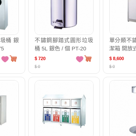
圾桶 銀
不鏽鋼腳踏式圓形垃圾
單分類不鏽
75
桶 5L 銀色 / 個 PT-20
潔箱 開放式 
1-100B
$ 720
$ 8,600
$ 0
$ 0