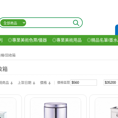
列
◎專業美術色票/儀器
◎專業美術用品
◎精品名筆/墨水
材
◎印表機/耗材
◎3C/電腦週邊
◎收納用品系列
◎生
桶/回收箱
飲料
收箱
銷商品
上架日期
價格
價格區間