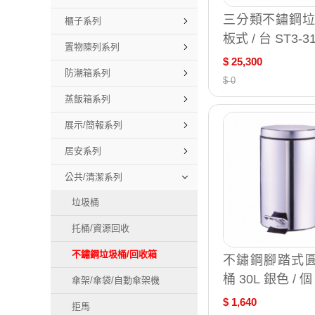
三分類不鏽鋼垃
櫃子系列
板式 / 台 ST3-3
置物陳列系列
$ 25,300
防潮箱系列
$ 0
蒸飯箱系列
展示/簡報系列
居安系列
公共/清潔系列
垃圾桶
托桶/資源回收
不鏽鋼垃圾桶/回收箱
不鏽鋼腳踏式
桶 30L 銀色 / 個 
傘架/傘袋/自動傘架機
$ 1,640
拒馬