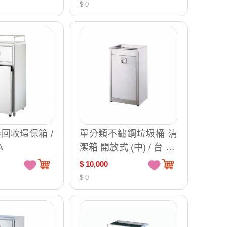
$ 0
回收環保箱 /
單分類不鏽鋼垃圾桶 清
A
潔箱 開放式 (中) / 台 ST
1-100A
$ 10,000
$ 0