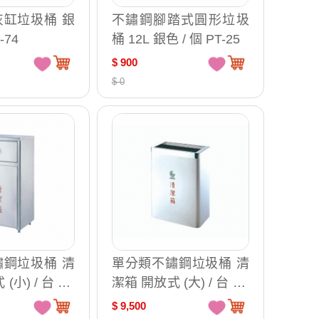
缸垃圾桶 銀
不鏽鋼腳踏式圓形垃圾
-74
桶 12L 銀色 / 個 PT-25
$ 900
$ 0
鋼垃圾桶 清
單分類不鏽鋼垃圾桶 清
(小) / 台 ST
潔箱 開放式 (大) / 台 ST
1-700
$ 9,500