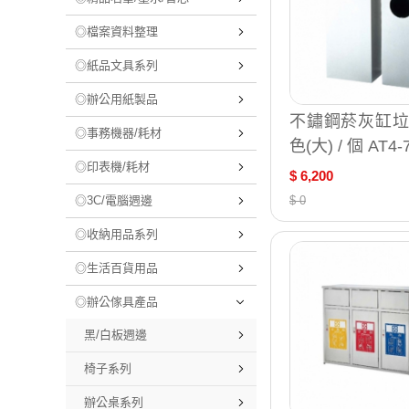
◎檔案資料整理
◎紙品文具系列
◎辦公用紙製品
不鏽鋼菸灰缸垃
◎事務機器/耗材
色(大) / 個 AT4-
◎印表機/耗材
$ 6,200
◎3C/電腦週邊
$ 0
◎收納用品系列
◎生活百貨用品
◎辦公傢具產品
黑/白板週邊
椅子系列
辦公桌系列