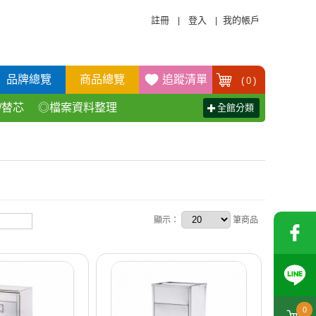
註冊
登入
我的帳戶
|
|
品牌總覽
商品總覽
追蹤清單
(
0
)
/替芯
◎檔案資料整理
全館分類
活百貨用品
◎辦公傢具產品
顯示：
筆商品
0