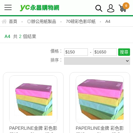
0
首頁
-
◎辦公用紙製品
-
70磅彩色影印紙
-
A4
A4
共
2
個結果
價格：
排序：
PAPERLINE金牌 彩色影
PAPERLINE金牌 彩色影