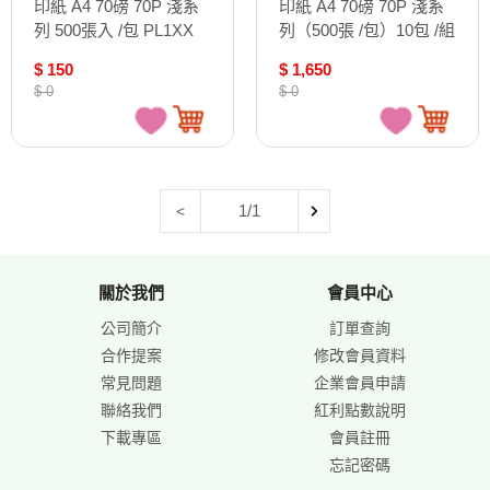
印紙 A4 70磅 70P 淺系
印紙 A4 70磅 70P 淺系
列 500張入 /包 PL1XX
列（500張 /包）10包 /組
PL1XX
$ 150
$ 1,650
$ 0
$ 0
1/1
<
關於我們
會員中心
公司簡介
訂單查詢
合作提案
修改會員資料
常見問題
企業會員申請
聯絡我們
紅利點數說明
下載專區
會員註冊
忘記密碼