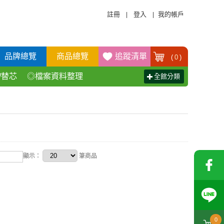
註冊
登入
我的帳戶
|
|
品牌總覽
商品總覽
追蹤清單
(
0
)
/替芯
◎檔案資料整理
全館分類
活百貨用品
◎辦公傢具產品
顯示：
筆商品
0