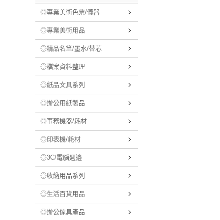
◎專業美術色票/儀器
◎專業美術用品
◎精品名筆/墨水/替芯
◎檔案資料整理
◎紙品文具系列
◎辦公用紙製品
◎事務機器/耗材
◎印表機/耗材
◎3C/電腦週邊
◎收納用品系列
◎生活百貨用品
◎辦公傢具產品