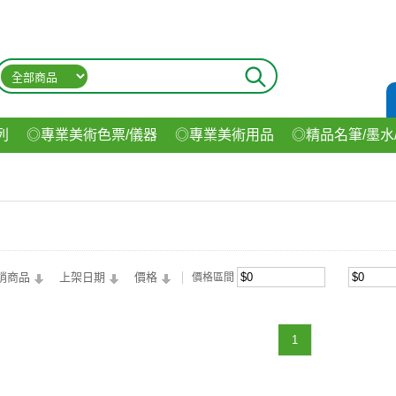
列
◎專業美術色票/儀器
◎專業美術用品
◎精品名筆/墨水
材
◎印表機/耗材
◎3C/電腦週邊
◎收納用品系列
◎生
飲料
銷商品
上架日期
價格
價格區間
1