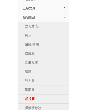
五金文具
黏貼用品
立可貼/芯
膠水
白膠/漿糊
口紅膠
保麗龍膠
噴膠
強力膠
瞬間膠
相片膠
標籤清除液