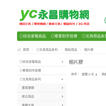
◎綜合家電商品
◎畢業刻字送禮
◎文具用品系
◎紙品文具系列
◎辦公用紙製品
◎事務機器/耗
首頁
◎文具用品系列
黏貼用品
相片膠
-
-
-
◎運動/休閒/樂器
◎客製化禮贈品
◎食品/零食/
相片膠
◎綜合家電商品
◎畢業刻字送禮
瀏覽人次
熱
排序：
◎文具用品系列
書寫筆類
修正用品
事務文具