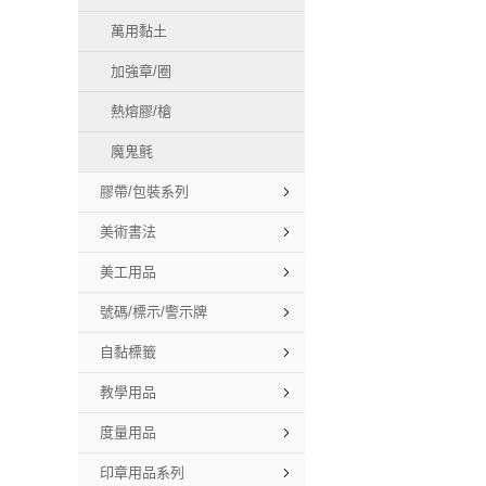
萬用黏土
加強章/圈
熱熔膠/槍
魔鬼氈
膠帶/包裝系列
美術書法
美工用品
號碼/標示/警示牌
自黏標籤
教學用品
度量用品
印章用品系列