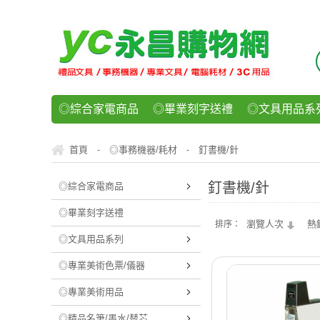
◎綜合家電商品
◎畢業刻字送禮
◎文具用品系
◎紙品文具系列
◎辦公用紙製品
◎事務機器/耗
首頁
◎事務機器/耗材
釘書機/針
-
-
◎運動/休閒/樂器
◎客製化禮贈品
◎食品/零食/
釘書機/針
◎綜合家電商品
◎畢業刻字送禮
瀏覽人次
熱
排序：
◎文具用品系列
◎專業美術色票/儀器
◎專業美術用品
◎精品名筆/墨水/替芯