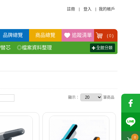
註冊
登入
我的帳戶
|
|
品牌總覽
商品總覽
追蹤清單
(
0
)
/替芯
◎檔案資料整理
全館分類
活百貨用品
◎辦公傢具產品
顯示：
筆商品
0