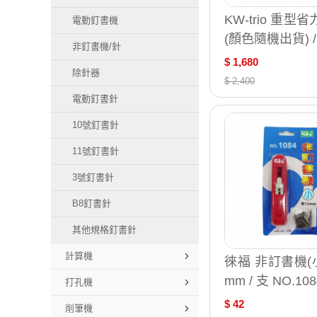
KW-trio 重型
電動釘書機
(顏色隨機出貨) /
非釘書機/針
6
$ 1,680
除針器
$ 2,400
電動釘書針
10號釘書針
11號釘書針
3號釘書針
B8釘書針
其他規格釘書針
計算機
徠福 非訂書機(小
mm / 支 NO.108
打孔機
$ 42
削筆機