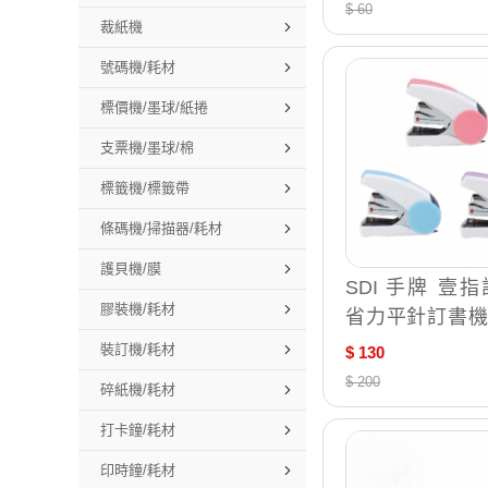
$ 60
裁紙機
號碼機/耗材
標價機/墨球/紙捲
支票機/墨球/棉
標籤機/標籤帶
條碼機/掃描器/耗材
護貝機/膜
SDI 手牌 壹指
膠裝機/耗材
省力平針訂書機
(顏色隨機出貨) /
裝訂機/耗材
$ 130
C
$ 200
碎紙機/耗材
打卡鐘/耗材
印時鐘/耗材