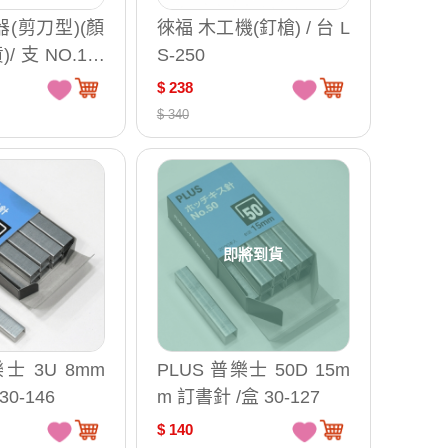
器(剪刀型)(顏
徠福 木工機(釘槍) / 台 L
 支 NO.111
S-250
$ 238
$ 340
即將到貨
樂士 3U 8mm
PLUS 普樂士 50D 15m
0-146
m 訂書針 /盒 30-127
$ 140