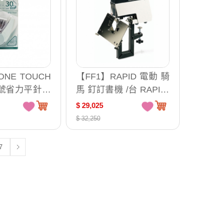
ONE TOUCH
【FF1】RAPID 電動 騎
0號省力平針訂
馬 釘訂書機 /台 RAPID-
3C-
106
$ 29,025
1113C-P櫻花
$ 32,250
-A迷霧灰 (顏色
7