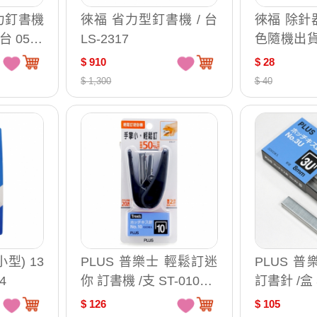
省力釘書機
徠福 省力型釘書機 / 台
徠福 除針
台 0501
LS-2317
色隨機出貨)/
0
$ 910
$ 28
$ 1,300
$ 40
型) 13
PLUS 普樂士 輕鬆訂迷
PLUS 普
4
你 訂書機 /支 ST-010AH
訂書針 /盒 3
（30-914/30-913/30-91
$ 126
$ 105