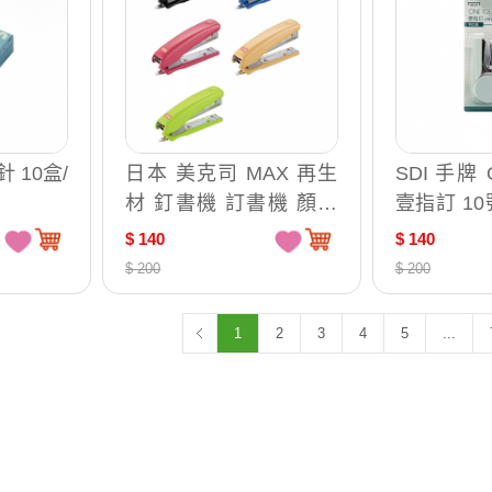
針 10盒/
日本 美克司 MAX 再生
SDI 手牌 
材 釘書機 訂書機 顏色
壹指訂 1
隨機出貨 /台 HD-10D
書機 特仕版 /台 111
$ 140
$ 140
G-森林綠/
$ 200
$ 200
粉/1113C
隨機出貨)
1
2
3
4
5
...