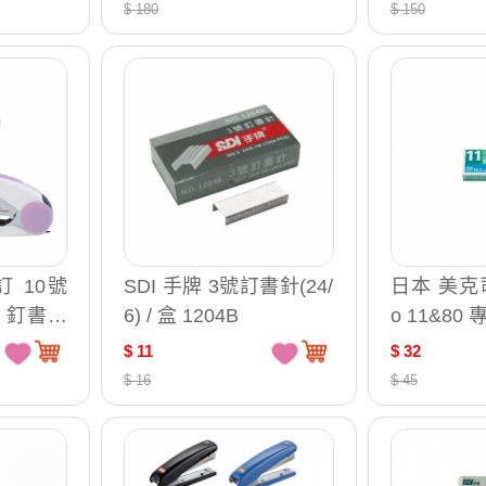
2/30-911）
$ 180
$ 150
訂 10號
SDI 手牌 3號訂書針(24/
日本 美克司
 釘書機
6) / 盒 1204B
o 11&80 
台 1113
裝釘針 釘
$ 11
$ 32
盒
$ 16
$ 45