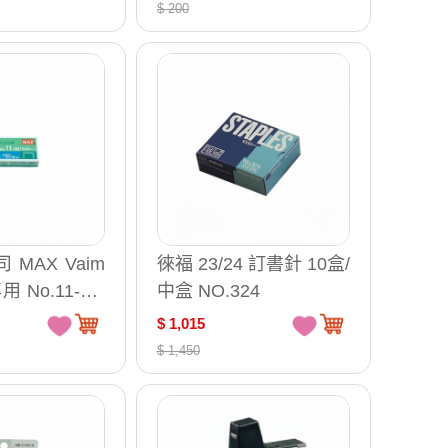
$ 200
 MAX Vaim
徠福 23/24 訂書針 10盒/
專用 No.11-1M
中盒 NO.324
書針 訂書針 /
$ 1,015
$ 1,450