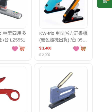
TZ 重型四用多
KW-trio 重型省力釘書機
/台 LZ5551
(顏色隨機出貨) /台 0500
6
$ 1,400
$ 2,000