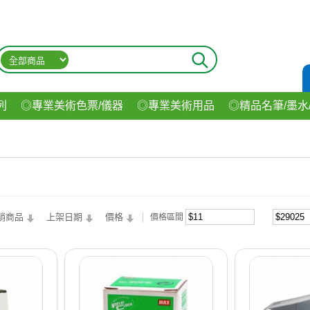
列
◎專業美術色票/儀器
◎專業美術用品
◎精品名筆/墨水
材
◎印表機/耗材
◎3C/電腦週邊
◎收納用品系列
◎生
飲料
銷商品
上架日期
價格
價格區間