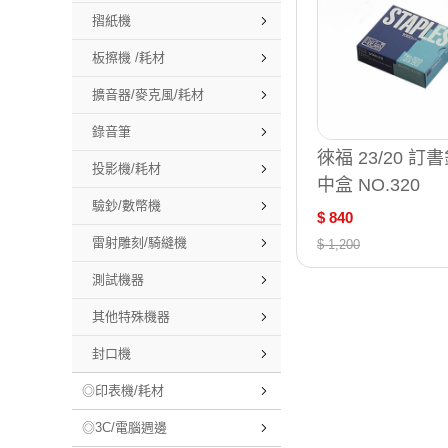
摺紙機
板擦機 /耗材
擴音器/麥克風/耗材
錄音筆
徠福 23/20 訂書
投影機/耗材
中盒 NO.320
驗鈔/數幣機
$ 840
雷射雕刻/騎縫機
$ 1,200
測試機器
其他特殊機器
封口機
◎印表機/耗材
◎3C/電腦週邊