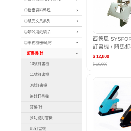
◎檔案資料整理
◎紙品文具系列
◎辦公用紙製品
西德風 SYSFORM
◎事務機器/耗材
訂書機 / 騎馬釘機 
釘書機/針
/台 106E
$ 12,800
10號釘書機
$ 16,000
11號釘書機
3號釘書機
無針釘書機
釘槍/針
多功能釘書機
B8釘書機