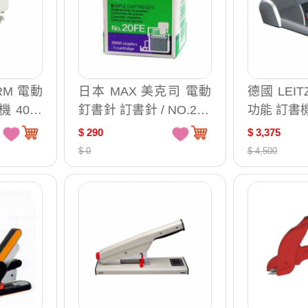
 電動
日本 MAX 美克司 電動
德國 LEI
40張
釘書針 訂書針 / NO.20F
功能 訂書機 
E（EH-20 電動釘書機
$ 290
$ 3,375
適用）
$ 0
$ 4,500