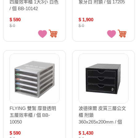
四層效率櫃 1大3小 白色
象牙白 附鎖 / 個 17205
/ 個 BB-10142
$ 590
$ 1,900
$ 0
$ 0
FLYING 雙鶖 摩登透明
波德徠爾 皮質三層公文
五層效率櫃 / 個 BB-
櫃 附鎖
10050
360x265x200mm / 個
SDO-1382
$ 590
$ 1,430