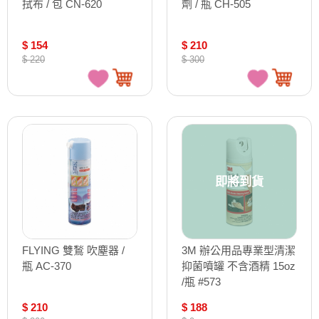
拭布 / 包 CN-620
劑 / 瓶 CH-505
$ 154
$ 210
$ 220
$ 300
即將到貨
FLYING 雙鶖 吹塵器 /
3M 辦公用品專業型清潔
瓶 AC-370
抑菌噴罐 不含酒精 15oz
/瓶 #573
$ 210
$ 188