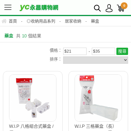
0
首頁
-
◎收納用品系列
-
居家收納
-
藥盒
藥盒
共
10
個結果
價格：
排序：
W.I.P 八格組合式藥盒 /
W.I.P 三格藥盒（長）