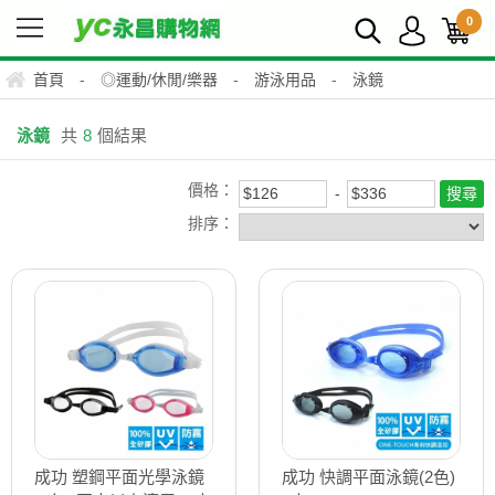
0
首頁
-
◎運動/休閒/樂器
-
游泳用品
-
泳鏡
泳鏡
共
8
個結果
價格：
排序：
成功 塑鋼平面光學泳鏡
成功 快調平面泳鏡(2色)