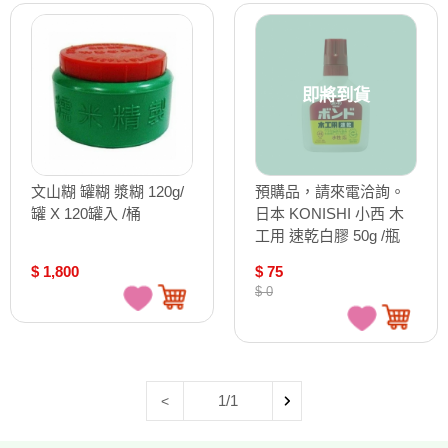
即將到貨
文山糊 罐糊 漿糊 120g/
預購品，請來電洽詢。
罐 X 120罐入 /桶
日本 KONISHI 小西 木
工用 速乾白膠 50g /瓶
10822
$ 1,800
$ 75
$ 0
1/1
<