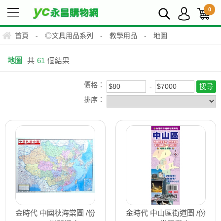
0
首頁
-
◎文具用品系列
-
教學用品
-
地圖
地圖
共
61
個結果
價格：
排序：
金時代 中國秋海棠圖 /份
金時代 中山區街道圖 /份