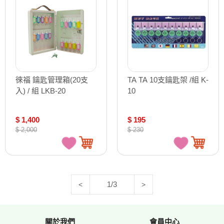
徠福 鑰匙管理箱(20支
TA TA 10支鑰匙架 /組 K-
入) / 組 LKB-20
10
$ 1,400
$ 195
$ 2,000
$ 230
1/3
<
>
關於我們
會員中心