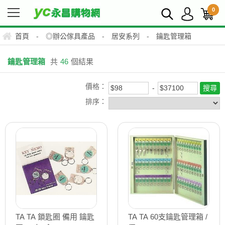
0
首頁
-
◎辦公傢具產品
-
居安系列
-
鑰匙管理箱
鑰匙管理箱
共
46
個結果
價格：
排序：
TA TA 鎖匙圈 備用 鑰匙
TA TA 60支鑰匙管理箱 /