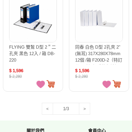
FLYING 雙鶖 D型 2＂二
同春 白色 D型 2孔夾 2"
孔夾 黑色 12入 / 箱 DB-
(無耳) 317X280X78mm
220
12個 /箱 F200D-2（特訂
品，確認訂購後無法退
$ 1,596
$ 1,596
換貨）
$ 2,280
$ 2,280
1/3
<
>
關於我們
會員中心