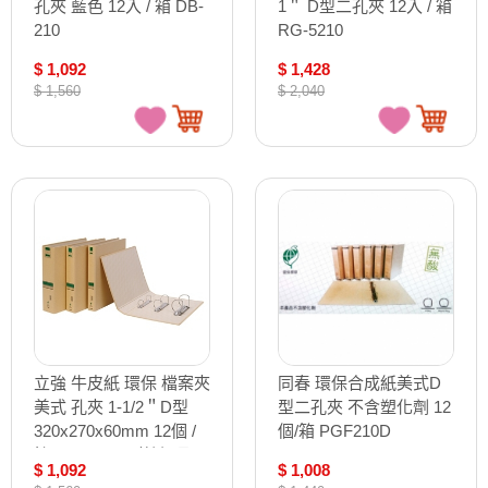
孔夾 藍色 12入 / 箱 DB-
1＂ D型二孔夾 12入 / 箱
210
RG-5210
$ 1,092
$ 1,428
$ 1,560
$ 2,040
立強 牛皮紙 環保 檔案夾
同春 環保合成紙美式D
美式 孔夾 1-1/2＂D型
型二孔夾 不含塑化劑 12
320x270x60mm 12個 /
個/箱 PGF210D
箱 GR8602D（特訂品，
$ 1,092
$ 1,008
確認訂購後無法取消或