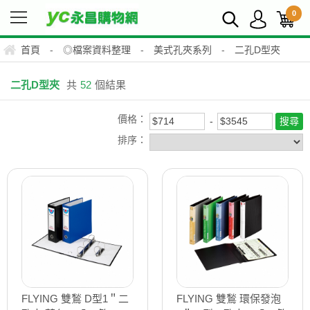
0
首頁
-
◎檔案資料整理
-
美式孔夾系列
-
二孔D型夾
二孔D型夾
共
52
個結果
價格：
排序：
FLYING 雙鶖 D型1＂二
FLYING 雙鶖 環保發泡