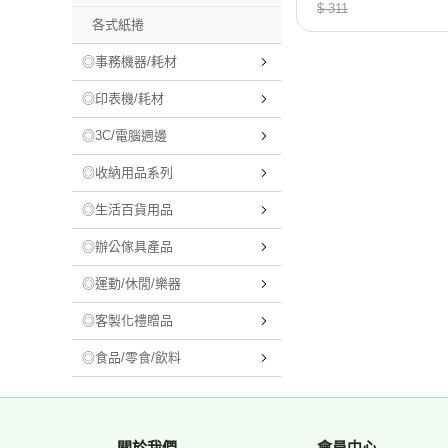
/包 AST90-A4-1
$ 311
各式紙捲
◎事務機器/耗材
◎印表機/耗材
◎3C/電腦週邊
◎收納用品系列
◎生活百貨用品
◎辦公傢具產品
◎運動/休閒/樂器
◎客製化禮贈品
◎食品/零食/飲料
關於我們
會員中心