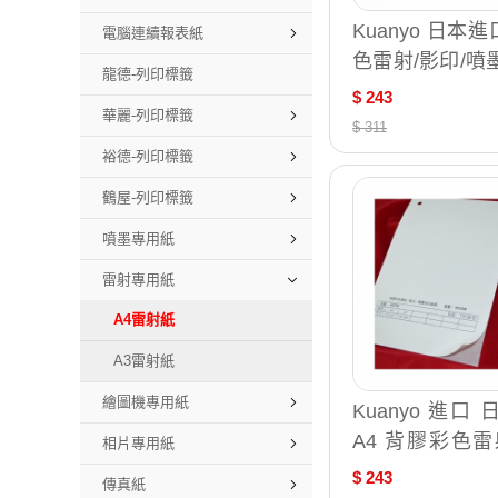
Kuanyo 日本進
電腦連續報表紙
色雷射/影印/噴
龍德-列印標籤
紙 80gsm 500張
$ 243
華麗-列印標籤
80
$ 311
裕德-列印標籤
鶴屋-列印標籤
噴墨專用紙
雷射專用紙
A4雷射紙
A3雷射紙
繪圖機專用紙
Kuanyo 進口
A4 背膠彩色雷
相片專用紙
多功能紙 65gsm
$ 243
傳真紙