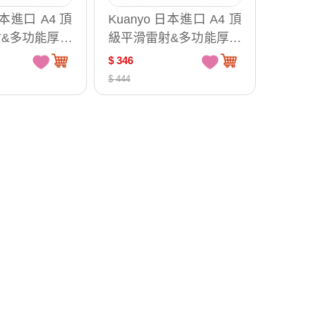
日本進口 A4 頂
Kuanyo 日本進口 A4 頂
&多功能厚卡
級平滑雷射&多功能厚卡
30gsm 100
紙-瑪樂卡 210gsm 100
$ 346
30
張 /包 MA210
$ 444