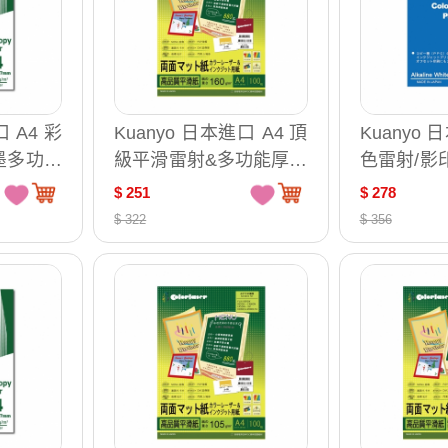
口 A4 彩
Kuanyo 日本進口 A4 頂
Kuanyo 
墨多功能
級平滑雷射&多功能厚卡
色雷射/影
 /包 AS
紙-瑪樂卡 160gsm 100
紙 100gsm
$ 251
$ 278
張 /包 MA160
SB100
$ 322
$ 356