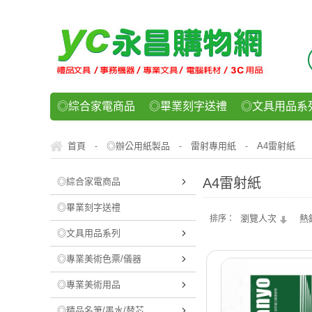
◎綜合家電商品
◎畢業刻字送禮
◎文具用品系
◎紙品文具系列
◎辦公用紙製品
◎事務機器/耗
首頁
◎辦公用紙製品
雷射專用紙
A4雷射紙
-
-
-
◎運動/休閒/樂器
◎客製化禮贈品
◎食品/零食/
A4雷射紙
◎綜合家電商品
◎畢業刻字送禮
瀏覽人次
熱
排序：
◎文具用品系列
◎專業美術色票/儀器
◎專業美術用品
◎精品名筆/墨水/替芯