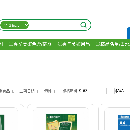
列
◎專業美術色票/儀器
◎專業美術用品
◎精品名筆/墨水
材
◎印表機/耗材
◎3C/電腦週邊
◎收納用品系列
◎生
飲料
銷商品
上架日期
價格
價格區間