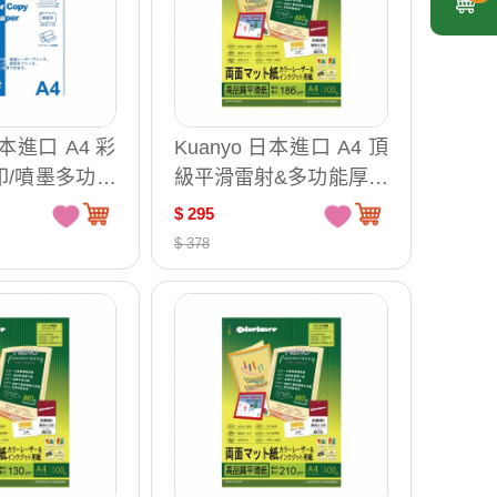
日本進口 A4 彩
Kuanyo 日本進口 A4 頂
印/噴墨多功能
級平滑雷射&多功能厚卡
 500張 /包 A
紙-瑪樂卡 186gsm 100
$ 295
張 /包 MA186
$ 378