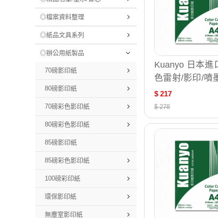
◎檔案資料整理
◎紙品文具系列
◎辦公用紙製品
Kuanyo 日本進
70磅影印紙
色雷射/影印/噴
80磅影印紙
紙 65gsm 500張
$ 217
65
70磅彩色影印紙
$ 278
80磅彩色影印紙
85磅影印紙
85磅彩色影印紙
100磅彩印紙
環保影印紙
無塵室影印紙