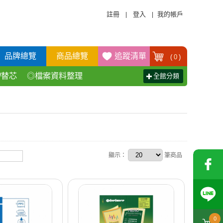
註冊
登入
我的帳戶
|
|
品牌總覽
商品總覽
追蹤清單
(
0
)
/替芯
◎檔案資料整理
全館分類
活百貨用品
◎辦公傢具產品
顯示：
筆商品
0