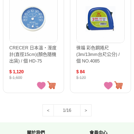
CRECER 日本溫‧溼度
徠福 彩色鋼捲尺
計(直徑15cm)(顏色隨機
(3m/13mm台尺公分) /
出貨) / 個 HD-75
個 NO.4085
$ 1,120
$ 84
$ 1,600
$ 120
1/16
<
>
關於我們
會員中心