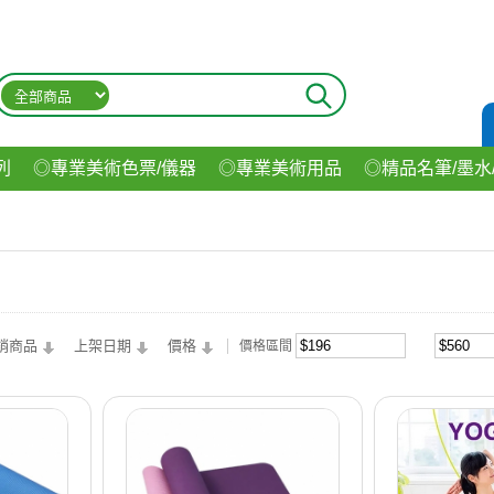
列
◎專業美術色票/儀器
◎專業美術用品
◎精品名筆/墨水
材
◎印表機/耗材
◎3C/電腦週邊
◎收納用品系列
◎生
飲料
銷商品
上架日期
價格
價格區間