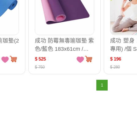
珈墊(2
成功 防霉無毒瑜珈墊 紫
成功 塑身
色/藍色 183x61cm /片 S
專用) /個 S
4690
$ 525
$ 196
$ 750
$ 280
1