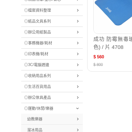
◎檔案資料整理
◎紙品文具系列
◎辦公用紙製品
成功 防霉無毒瑜
◎事務機器/耗材
色) / 片 4708
◎印表機/耗材
$ 560
◎3C/電腦週邊
$ 800
◎收納用品系列
◎生活百貨用品
◎辦公傢具產品
◎運動/休閒/樂器
幼教樂器
溜冰用品