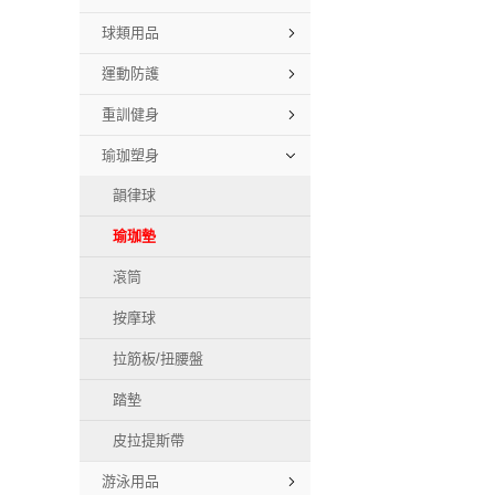
球類用品
運動防護
重訓健身
瑜珈塑身
韻律球
瑜珈墊
滾筒
按摩球
拉筋板/扭腰盤
踏墊
皮拉提斯帶
游泳用品