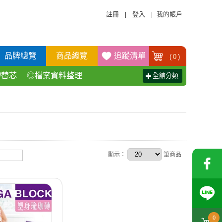
註冊
登入
我的帳戶
|
|
品牌總覽
商品總覽
追蹤清單
(
0
)
/替芯
◎檔案資料整理
全館分類
活百貨用品
◎辦公傢具產品
顯示：
筆商品
0