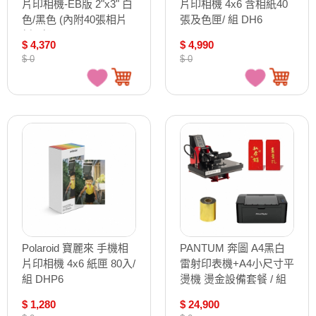
片印相機-EB版 2"x3" 白
片印相機 4x6 含相紙40
色/黑色 (內附40張相片
張及色匣/ 組 DH6
紙)/ 組 DHE1/DHE2
$ 4,370
$ 4,990
$ 0
$ 0
Polaroid 寶麗來 手機相
PANTUM 奔圖 A4黑白
片印相機 4x6 紙匣 80入/
雷射印表機+A4小尺寸平
組 DHP6
燙機 燙金設備套餐 / 組
P2500W
$ 1,280
$ 24,900