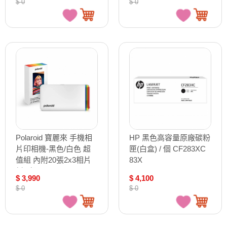
$ 0
$ 0
Polaroid 寶麗來 手機相
HP 黑色高容量原廠碳粉
片印相機-黑色/白色 超
匣(白盒) / 個 CF283XC
值組 內附20張2x3相片
83X
紙 / 組
$ 3,990
$ 4,100
DH1+DHP/DH2+DHP
$ 0
$ 0