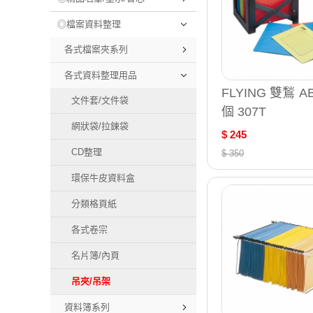
◎檔案資料整理
各式檔案夾系列
各式資料整理用品
FLYING 雙鶖 A
文件套/文件袋
個 307T
網狀袋/拉鍊袋
$ 245
CD整理
$ 350
環保牛皮資料盒
分類格頁紙
各式卷宗
名片簿/內頁
吊夾/吊架
資料簿系列