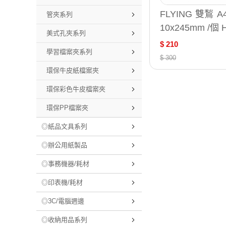
FLYING 雙鶖 A
管夾系列
10x245mm /個 
美式孔夾系列
$ 210
學習檔案夾系列
$ 300
環保牛皮紙檔案夾
環保彩色牛皮檔案夾
環保PP檔案夾
◎紙品文具系列
◎辦公用紙製品
◎事務機器/耗材
◎印表機/耗材
◎3C/電腦週邊
◎收納用品系列