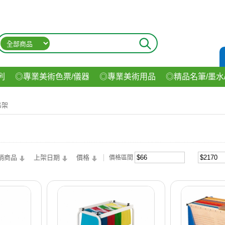
列
◎專業美術色票/儀器
◎專業美術用品
◎精品名筆/墨水
材
◎印表機/耗材
◎3C/電腦週邊
◎收納用品系列
◎生
吊架
飲料
銷商品
上架日期
價格
價格區間