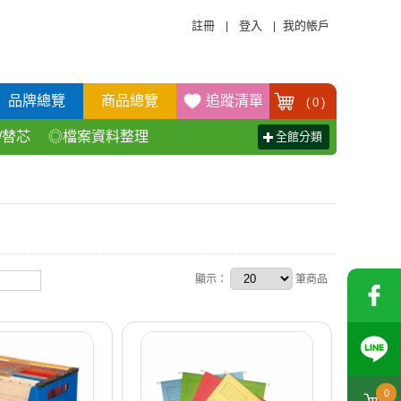
註冊
登入
我的帳戶
|
|
品牌總覽
商品總覽
追蹤清單
(
0
)
/替芯
◎檔案資料整理
全館分類
活百貨用品
◎辦公傢具產品
顯示：
筆商品
0