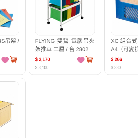
BS吊架 /
FLYING 雙鶖 電腦吊夾
XC 組合
架推車 二層 / 台 2802
A4（可變換
30x190x2
$ 2,170
$ 266
201
$ 3,100
$ 380