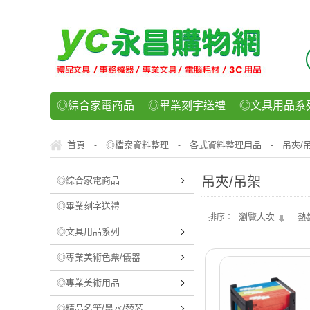
◎綜合家電商品
◎畢業刻字送禮
◎文具用品系
◎紙品文具系列
◎辦公用紙製品
◎事務機器/耗
首頁
◎檔案資料整理
各式資料整理用品
吊夾/
-
-
-
◎運動/休閒/樂器
◎客製化禮贈品
◎食品/零食/
吊夾/吊架
◎綜合家電商品
◎畢業刻字送禮
瀏覽人次
熱
排序：
◎文具用品系列
◎專業美術色票/儀器
◎專業美術用品
◎精品名筆/墨水/替芯