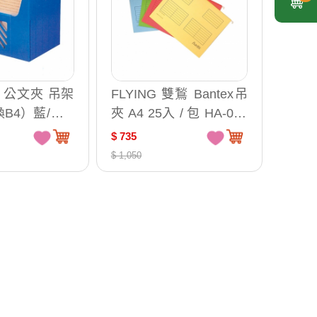
式 公文夾 吊架
FLYING 雙鶖 Bantex吊
B4）藍/黑 3
夾 A4 25入 / 包 HA-015
50mm /個 DR-
4
$ 735
$ 1,050