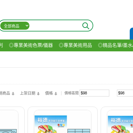
列
◎專業美術色票/儀器
◎專業美術用品
◎精品名筆/墨水
材
◎印表機/耗材
◎3C/電腦週邊
◎收納用品系列
◎生
飲料
銷商品
上架日期
價格
價格區間