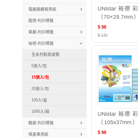
UNistar 裕德
電腦連續報表紙
（70×29.7m
龍德-列印標籤
列印標籤 15入/包
$ 98
華麗-列印標籤
56
$ 130
裕德-列印標籤
全系列點我瀏覽
5張入/包
15張入/包
20張入/包
100入/盒
1000入/箱
UNistar 裕德
（105x37m
鶴屋-列印標籤
列印標籤 15入/包
$ 98
噴墨專用紙