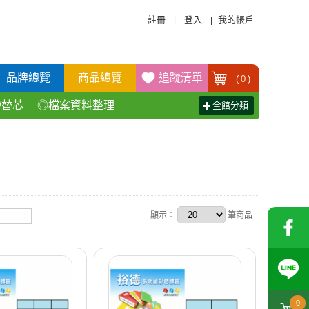
註冊
登入
我的帳戶
|
|
品牌總覽
商品總覽
追蹤清單
(
0
)
/替芯
◎檔案資料整理
全館分類
活百貨用品
◎辦公傢具產品
顯示：
筆商品
0