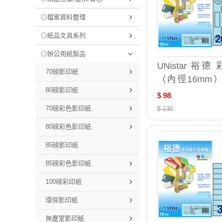
◎檔案資料整理
◎紙品文具系列
◎辦公用紙製品
UNistar 裕德
70磅影印紙
（內徑16mm
80磅影印紙
光碟列印標籤 15
$ 98
S47660
70磅彩色影印紙
$ 130
80磅彩色影印紙
85磅影印紙
85磅彩色影印紙
100磅彩印紙
環保影印紙
無塵室影印紙