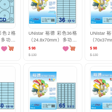
 彩色2格
UNistar 裕德 彩色36格
UNistar
）多功能
（24.8x70mm）多功能
（70x3
入/包 U
列印標籤 15入/包 UH25
印標籤 15入
$ 98
$ 98
70
$ 130
$ 130