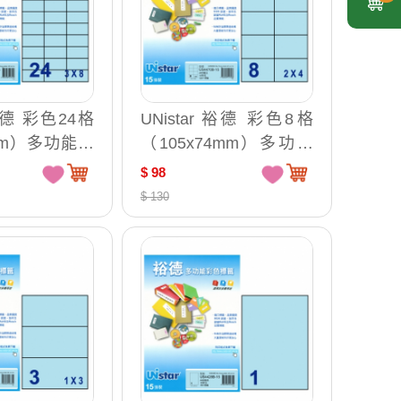
 裕德 彩色24格
UNistar 裕德 彩色8格
7mm）多功能列
（105x74mm）多功能
/包 US4464
列印標籤 15入/包 US44
$ 98
70
$ 130