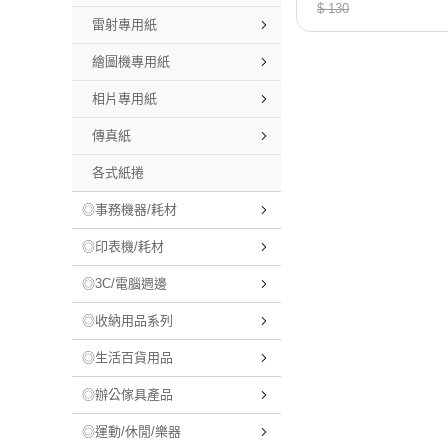
62
$ 130
雷射專用紙
繪圖機專用紙
相片專用紙
傳真紙
各式紙捲
◎事務機器/耗材
◎印表機/耗材
◎3C/電腦週邊
◎收納用品系列
◎生活百貨用品
◎辦公傢具產品
◎運動/休閒/樂器