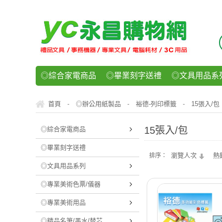
◎綜合家電商品
◎畢業刻字送禮
◎文具用品系
◎紙品文具系列
◎辦公用紙製品
◎事務機器/耗
首頁
◎辦公用紙製品
裕德-列印標籤
15張入/包
-
-
-
◎運動/休閒/樂器
◎客製化禮贈品
◎食品/零食/
15張入/包
◎綜合家電商品
◎畢業刻字送禮
瀏覽人次
熱
排序：
◎文具用品系列
◎專業美術色票/儀器
◎專業美術用品
◎精品名筆/墨水/替芯