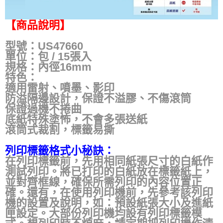
【商品說明】
型號：US47660
單位：包 / 15張入
規格：內徑16mm
特色：
適用雷射、噴墨、影印
防溢隔邊設計，保證不溢膠、不傷滾筒
保證過機不捲曲
底紙特殊塗怖，不會多張送紙
滾筒式裁割，標籤易撕
列印標籤格式小秘訣：
在列印標籤前，先用相同紙張尺寸的白紙作
測試列印。將已打印的白紙放在標籤紙上，
並對齊框線，確保所需列印的內容位置正
確。還有，在使用列印機前，先參考該列印
機的設置及說明，如：預設紙張大小及進紙
匣設定。大部份列印機均設有列印標籤模