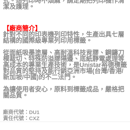
式。想列印時不煩麻，請定期把列印機作清
潔及護理。
【廠商簡介】
針對不同的印表機列印特性，生產出具七層
結構的國際級專業列印用標籤。
從面紙吸墨塗層、高耐溫科技背膠、鋼鑄刀
模裁切、特殊防溢膠隔邊、底紙靜電處理等
高成本的專業生產技術，是Unistar裕德標籤
對品質的堅持及能行銷亞洲市場(台灣/香港/
新加坡/中國)的不二法門。
為讓使用者安心，原料到標籤成品，嚴格把
關品質。
廠商代號：DU1
責任代號：CXZ