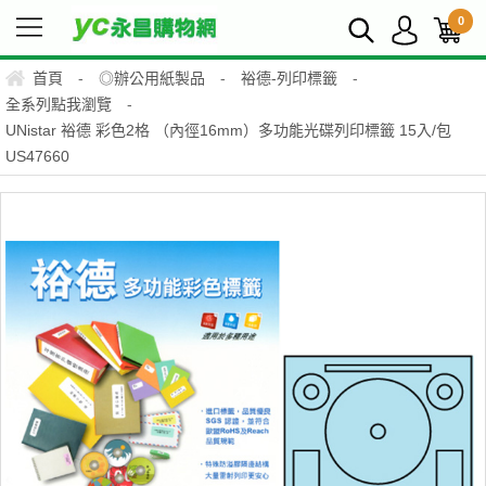
0
首頁
-
◎辦公用紙製品
-
裕德-列印標籤
-
全系列點我瀏覽
-
UNistar 裕德 彩色2格 （內徑16mm）多功能光碟列印標籤 15入/包
US47660