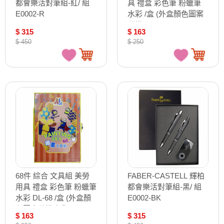
都會樂活對筆組-紅/ 組
具 禮盒 彩色筆 粉蠟筆
E0002-R
水彩 /盒 (外盒顏色圖案
隨機)
$ 315
$ 163
$ 450
$ 250
68件 綜合 文具組 美勞
FABER-CASTELL 輝柏
用具 禮盒 彩色筆 粉蠟筆
都會樂活對筆組-黑/ 組
水彩 DL-68 /盒 (外盒顏
E0002-BK
色圖案隨機出貨)
$ 163
$ 315