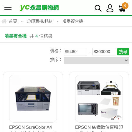
0
首頁
-
◎印表機/耗材
-
噴墨複合機
噴墨複合機
共
4
個結果
價格：
排序：
EPSON SureColor A4
EPSON 紡織數位直噴印