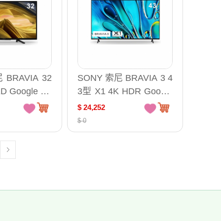
 BRAVIA 32
SONY 索尼 BRAVIA 3 4
D Google TV
3型 X1 4K HDR Google
 KD-32W83
TV 液晶顯示器 /台 Y-43
$ 24,252
S30
$ 0