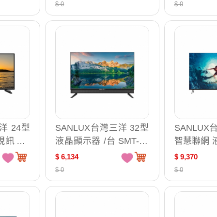
$ 0
$ 0
洋 24型
SANLUX台灣三洋 32型
SANLUX
訊盒 /
液晶顯示器 /台 SMT-32
智慧聯網 
KT5
視訊盒 /台 
$ 6,134
$ 9,370
$ 0
$ 0