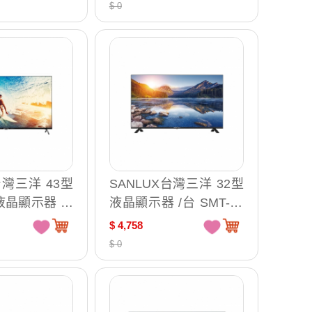
台 Y-55XR80
$ 0
台灣三洋 43型
SANLUX台灣三洋 32型
液晶顯示器 無
液晶顯示器 /台 SMT-32
SMT-43FG3
MB3
$ 4,758
$ 0