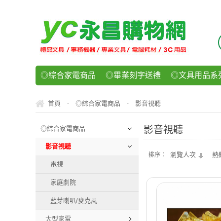
◎綜合家電商品
◎畢業刻字送禮
◎文具用品系
◎紙品文具系列
◎辦公用紙製品
◎事務機器/耗
首頁
◎綜合家電商品
影音視聽
-
-
◎運動/休閒/樂器
◎客製化禮贈品
◎食品/零食/
影音視聽
◎綜合家電商品
影音視聽
瀏覽人次
熱
排序：
電視
家庭劇院
藍芽喇叭/麥克風
大型家電