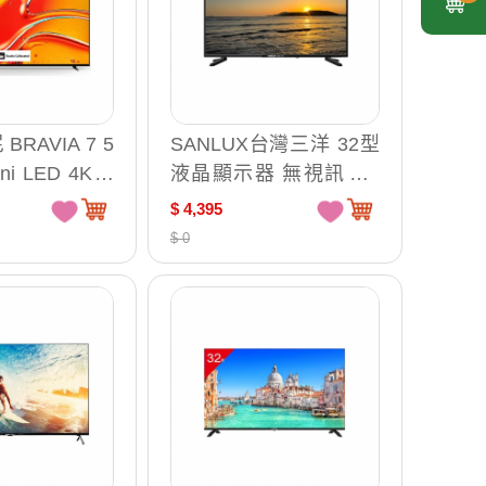
BRAVIA 7 5
SANLUX台灣三洋 32型
ni LED 4K H
液晶顯示器 無視訊盒 /
le TV 液晶顯
台 SMT-32AM3
$ 4,395
55XR70
$ 0