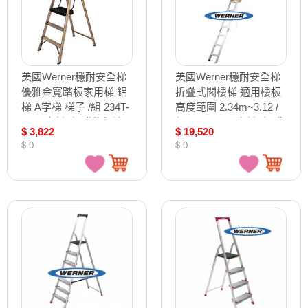
美國Werner穩耐安全梯
美國Werner穩耐安全梯
優雅金寬踏板家用梯 鋁
折疊式閣樓梯 適用樓板
梯 A字梯 梯子 /組 234T-
高度範圍 2.34m~3.12 /
3AS（確認訂購後無法
組 AH2210B（確認訂購
$ 3,822
$ 19,520
退換貨）
後無法退換貨）
$ 0
$ 0