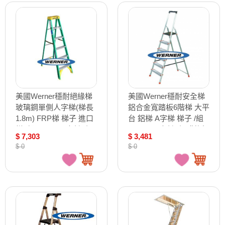
美國Werner穩耐絕緣梯
美國Werner穩耐安全梯
玻璃鋼單側人字梯(梯長
鋁合金寬踏板6階梯 大平
1.8m) FRP梯 梯子 進口
台 鋁梯 A字梯 梯子 /組
梯 /組 5906AS（確認訂
L236R-2（確認訂購後無
$ 7,303
$ 3,481
購後無法退換貨）
法退換貨）
$ 0
$ 0