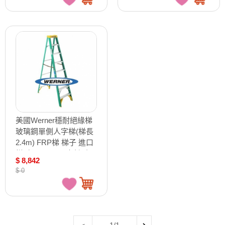
美國Werner穩耐絕緣梯
玻璃鋼單側人字梯(梯長
2.4m) FRP梯 梯子 進口
梯 /組 5908AS（確認訂
$ 8,842
購後無法退換貨）
$ 0