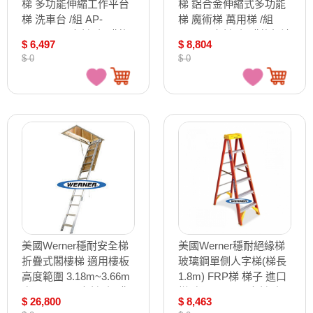
梯 多功能伸縮工作平台
梯 鋁合金伸縮式多功能
梯 洗車台 /組 AP-
梯 魔術梯 萬用梯 /組
2030MP3（確認訂購後
MT-17（確認訂購後無法
$ 6,497
$ 8,804
無法退換貨）
退換貨）
$ 0
$ 0
美國Werner穩耐安全梯
美國Werner穩耐絕緣梯
折疊式閣樓梯 適用樓板
玻璃鋼單側人字梯(梯長
高度範圍 3.18m~3.66m
1.8m) FRP梯 梯子 進口
/組 AH2512（確認訂購
梯 /組 6206AS（確認訂
$ 26,800
$ 8,463
後無法退換貨）
購後無法退換貨）