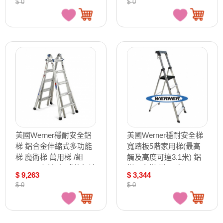
$ 0
$ 0
美國Werner穩耐安全鋁
美國Werner穩耐安全梯
梯 鋁合金伸縮式多功能
寬踏板5階家用梯(最高
梯 魔術梯 萬用梯 /組
觸及高度可達3.1米) 鋁
MT-22（確認訂購後無法
梯 A字梯 梯子 /組
$ 9,263
$ 3,344
退換貨）
P275AS（確認訂購後無
$ 0
$ 0
法退換貨）