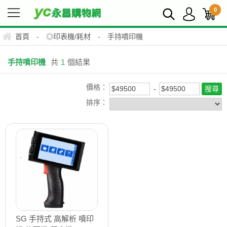
0
首頁
-
◎印表機/耗材
-
手持噴印機
手持噴印機
共
1
個結果
價格：
排序：
SG 手持式 高解析 噴印