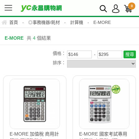
0
首頁
-
◎事務機器/耗材
-
計算機
-
E-MORE
E-MORE
共
4
個結果
價格：
排序：
E-MORE 加值稅 商用計
E-MORE 國家考試專用