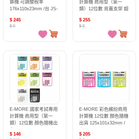
算機 可調整稅率
計算機 商用型（第一
176x110x23mm /台 JS-
類）12位數 背蓋支架 超
2TV+
大螢幕 175x105x27mm
$ 245
$ 255
/台 JS-200GTK（EM-
$ 0
$ 0
27）
E-MORE 國家考試專用
E-MORE 彩色繽紛商用
計算機 商用型（第一
計算機 12位數 顏色隨機
類）12位數 顏色隨機出
出貨 125x101x32mm /
貨 144x105x30mm /台
台 MS-88V
$ 146
$ 205
MS-20GT（EM-20）