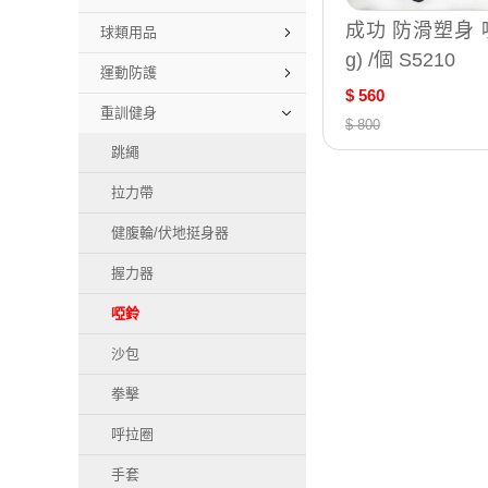
成功 防滑塑身 啞
球類用品
g) /個 S5210
運動防護
$ 560
重訓健身
$ 800
跳繩
拉力帶
健腹輪/伏地挺身器
握力器
啞鈴
沙包
拳擊
呼拉圈
手套