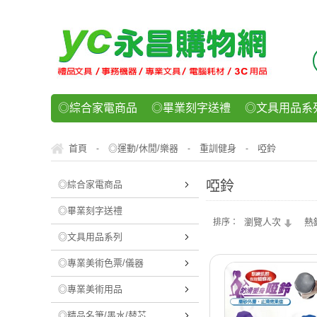
◎綜合家電商品
◎畢業刻字送禮
◎文具用品系
◎紙品文具系列
◎辦公用紙製品
◎事務機器/耗
首頁
◎運動/休閒/樂器
重訓健身
啞鈴
-
-
-
◎運動/休閒/樂器
◎客製化禮贈品
◎食品/零食/
啞鈴
◎綜合家電商品
◎畢業刻字送禮
瀏覽人次
熱
排序：
◎文具用品系列
◎專業美術色票/儀器
◎專業美術用品
◎精品名筆/墨水/替芯