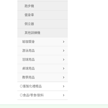
跑步機
健身車
倒立器
其他訓練機
瑜珈塑身
游泳用品
羽球用品
桌球用品
教學用品
◎客製化禮贈品
◎食品/零食/飲料