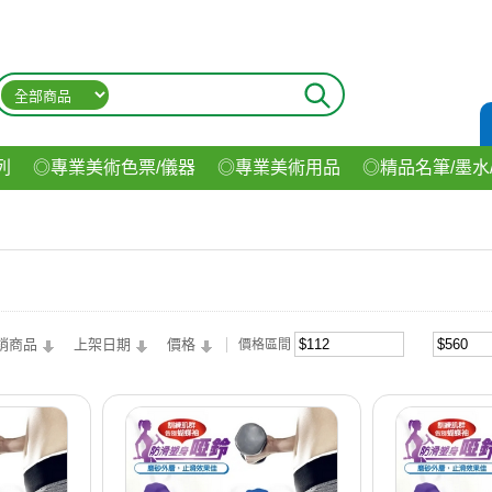
列
◎專業美術色票/儀器
◎專業美術用品
◎精品名筆/墨水
材
◎印表機/耗材
◎3C/電腦週邊
◎收納用品系列
◎生
飲料
銷商品
上架日期
價格
價格區間