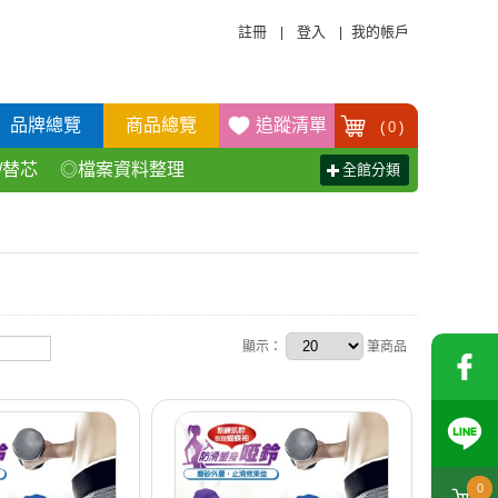
註冊
登入
我的帳戶
|
|
品牌總覽
商品總覽
追蹤清單
(
0
)
/替芯
◎檔案資料整理
全館分類
活百貨用品
◎辦公傢具產品
顯示：
筆商品
0