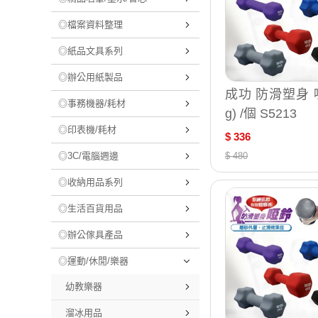
◎檔案資料整理
◎紙品文具系列
◎辦公用紙製品
成功 防滑塑身 啞
◎事務機器/耗材
g) /個 S5213
◎印表機/耗材
$ 336
◎3C/電腦週邊
$ 480
◎收納用品系列
◎生活百貨用品
◎辦公傢具產品
◎運動/休閒/樂器
幼教樂器
溜冰用品