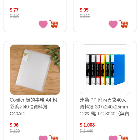
$ 77
$ 95
$ 110
$ 135
Conifer 綠的事務 A4 粉
連勤 PP 附內頁袋40入
彩系列40張資料簿
資料簿 307x240x25mm
C40AD
12本 /箱 LC-3040（無內
紙）
$ 96
$ 1,008
$ 120
$ 1,440