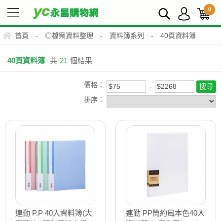
0
首頁
-
◎檔案資料整理
-
資料簿系列
-
40頁資料簿
40頁資料簿
共
21
個結果
價格：
排序：
連勤 P.P 40入資料簿(大
連勤 PP簡約風本色40入