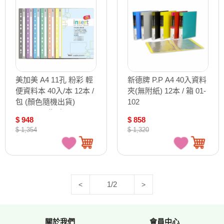
美加美 A4 11孔 粉彩 輕
新德牌 P.P A4 40入資料
便資料本 40入/本 12本 /
夾(無附紙) 12本 / 箱 01-
包 (顏色隨機出貨)
102
AO2108 (舊型
$ 948
$ 858
號:AO2093)
$ 1,354
$ 1,320
1/2
<
>
關於我們
會員中心