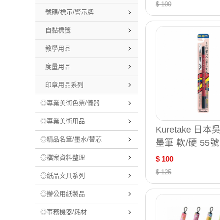
$ 100
號碼/標示/警示牌
自黏標籤
教學用品
度量用品
印章用品系列
◎專業美術色票/儀器
◎專業美術用品
Kuretake 日
◎精品名筆/墨水/替芯
墨筆 軟/硬 55號 
150-55B
◎檔案資料整理
$ 100
$ 125
◎紙品文具系列
◎辦公用紙製品
◎事務機器/耗材