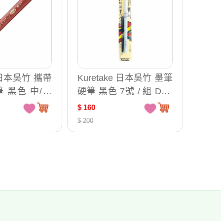
e 日本吳竹 攜帶
Kuretake 日本吳竹 墨筆
 黑色 中/細
硬筆 黑色 7號 / 組 DH1
1-10
50-7B
$ 160
$ 200