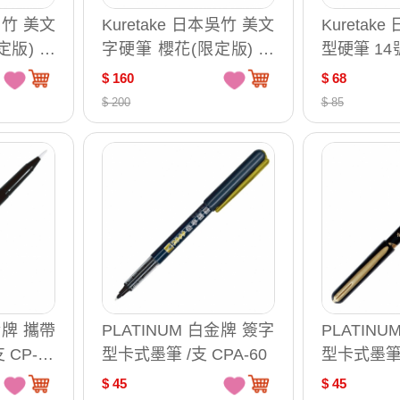
本吳竹 美文
Kuretake 日本吳竹 美文
Kuretak
定版) 中
字硬筆 櫻花(限定版) 細
型硬筆 14號
WM3-14
字 楓葉與櫻 / 支 XTWM
-14B
$ 160
$ 68
2-15
$ 200
$ 85
金牌 攜帶
PLATINUM 白金牌 簽字
PLATIN
CP-10
型卡式墨筆 /支 CPA-60
型卡式墨筆 /
$ 45
$ 45