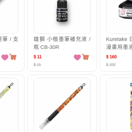
筆 / 支
雄獅 小楷墨筆補充液 /
Kuretak
瓶 CB-30R
漫畫用墨液
CNCE103-
$ 11
$ 160
$ 15
$ 200