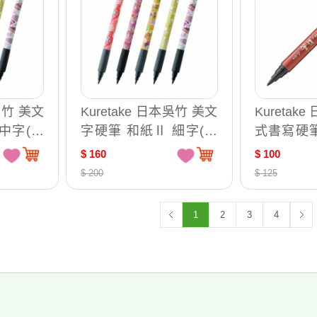
本吳竹 美文
Kuretake 日本吳竹 美文
Kuretak
中字(款
字硬筆 和紙Ⅱ 細字(款
式書寫硬筆
 XTWM
式隨機出貨) / 支 XTWM
字 / 支 TSF
$ 160
$ 100
2-7
$ 200
$ 125
1
2
3
4