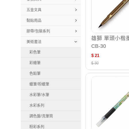
五金文具
黏貼用品
膠帶/包裝系列
雄獅 單頭小楷墨
美術書法
CB-30
彩色筆
$ 21
彩繪筆
$ 30
色鉛筆
蠟筆/粉蠟筆
水彩筆/水筆
水彩系列
調色盤/洗筆筒
粉彩系列