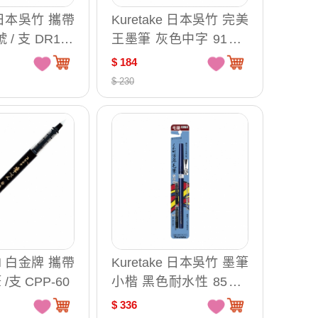
e 日本吳竹 攜帶
Kuretake 日本吳竹 完美
 / 支 DR150
王墨筆 灰色中字 91號 /
支 XO50-091B
$ 184
$ 230
UM 白金牌 攜帶
Kuretake 日本吳竹 墨筆
支 CPP-60
小楷 黑色耐水性 85號 /
組 DP150-85B
$ 336