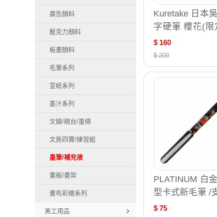
Kuretake 日
廣告顏料
字硬筆 櫻花(限
壓克力顏料
字 落櫻 / 支 XT
$ 160
板畫顏料
$ 200
毛筆系列
宣紙系列
墨汁系列
文鎮/硯台/墨條
文房四寶/練習組
墨筆/補充液
畫板/畫架
PLATINUM 白
型卡式新毛筆 /支 
畫布彩繪系列
0
$ 75
美工用品