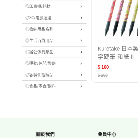
◎印表機/耗材
◎3C/電腦週邊
◎收納用品系列
◎生活百貨用品
Kuretake 日
◎辦公傢具產品
字硬筆 和紙Ⅱ 
◎運動/休閒/樂器
式隨機出貨) / 支
$ 160
3-7
◎客製化禮贈品
$ 200
◎食品/零食/飲料
關於我們
會員中心