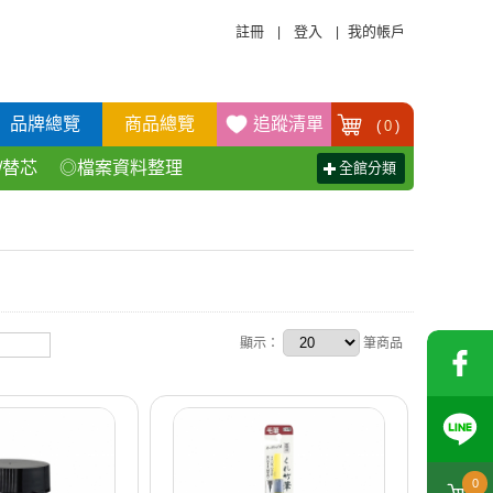
註冊
登入
我的帳戶
|
|
品牌總覽
商品總覽
追蹤清單
(
0
)
/替芯
◎檔案資料整理
全館分類
活百貨用品
◎辦公傢具產品
顯示：
筆商品
0