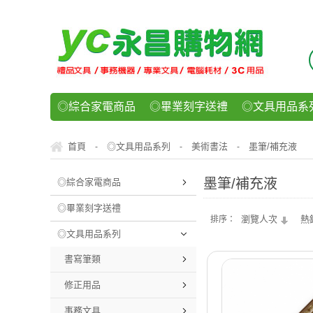
◎綜合家電商品
◎畢業刻字送禮
◎文具用品系
◎紙品文具系列
◎辦公用紙製品
◎事務機器/耗
首頁
◎文具用品系列
美術書法
墨筆/補充液
-
-
-
◎運動/休閒/樂器
◎客製化禮贈品
◎食品/零食/
墨筆/補充液
◎綜合家電商品
◎畢業刻字送禮
瀏覽人次
熱
排序：
◎文具用品系列
書寫筆類
修正用品
事務文具