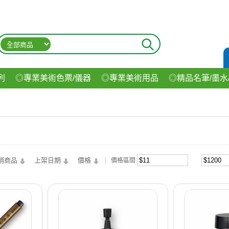
列
◎專業美術色票/儀器
◎專業美術用品
◎精品名筆/墨水
材
◎印表機/耗材
◎3C/電腦週邊
◎收納用品系列
◎生
飲料
銷商品
上架日期
價格
價格區間