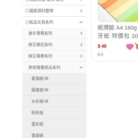
◎檔案資料整理
◎紙品文具系列
紙博館 A4 160g
會計事務系列
牙紙 特價包 2
入 /包 CN2200
辦公筆記系列
$ 49
N2220
$ 0
辦公事務系列
美術繪畫紙品系列
素描紙/本
圖畫紙/本
水彩紙/本
粉彩紙
雲彩紙
書面紙