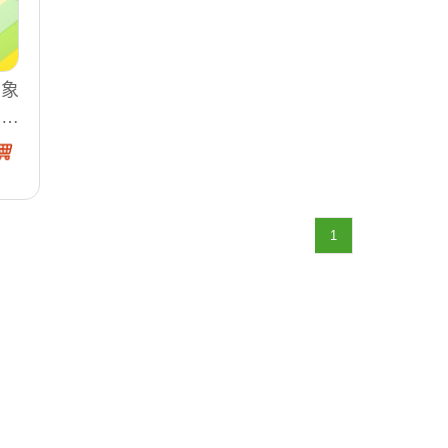
 象
0張
~C
1