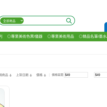
列
◎專業美術色票/儀器
◎專業美術用品
◎精品名筆/墨水
材
◎印表機/耗材
◎3C/電腦週邊
◎收納用品系列
◎生
飲料
銷商品
上架日期
價格
價格區間