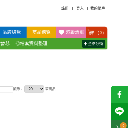
註冊
登入
我的帳戶
|
|
品牌總覽
商品總覽
追蹤清單
(
0
)
/替芯
◎檔案資料整理
全館分類
活百貨用品
◎辦公傢具產品
顯示：
筆商品
0