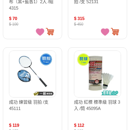
布（黑+藍各1）2入 /組
拍 /支 S2131
4315
$ 70
$ 315
$ 100
$ 450
成功 練習級 羽拍 /支
成功 紅標 標準級 羽球 3
45111
入 /筒 45095A
$ 119
$ 112