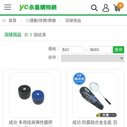
0
首頁
-
◎運動/休閒/樂器
-
羽球用品
羽球用品
共
8
個結果
價格：
排序：
成功 多用途高彈性握把
成功 防震鋁合金全能 羽