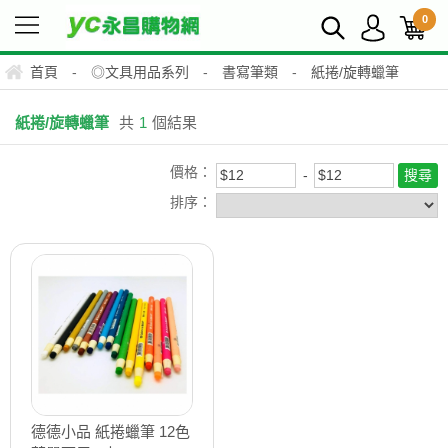
0
首頁
-
◎文具用品系列
-
書寫筆類
-
紙捲/旋轉蠟筆
紙捲/旋轉蠟筆
共
1
個結果
價格：
排序：
德德小品 紙捲蠟筆 12色