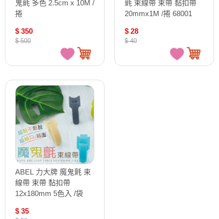
鬼氈 多色 2.5cm x 10M /
氈 束線帶 束帶 黏扣帶
捲
20mmx1M /捲 68001
$ 350
$ 28
$ 500
$ 40
ABEL 力大牌 魔鬼氈 束
線帶 束帶 黏扣帶
12x180mm 5色入 /袋
68002
$ 35