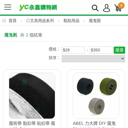
0
首頁
-
◎文具用品系列
-
黏貼用品
-
魔鬼氈
魔鬼氈
共
3
個結果
價格：
排序：
魔術帶 黏扣帶 粘扣帶 魔
ABEL 力大牌 DIY 魔鬼