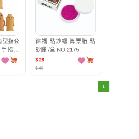
偶造型指套
徠福 點鈔蠟 算票腊 點
 手指套
鈔臘 /盒 NO.2175
 /組 H
$ 28
4、HA-2
$ 40
1