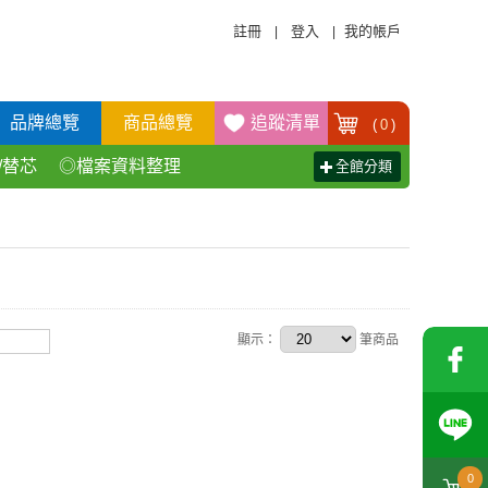
註冊
登入
我的帳戶
|
|
品牌總覽
商品總覽
追蹤清單
(
0
)
/替芯
◎檔案資料整理
全館分類
活百貨用品
◎辦公傢具產品
顯示：
筆商品
0