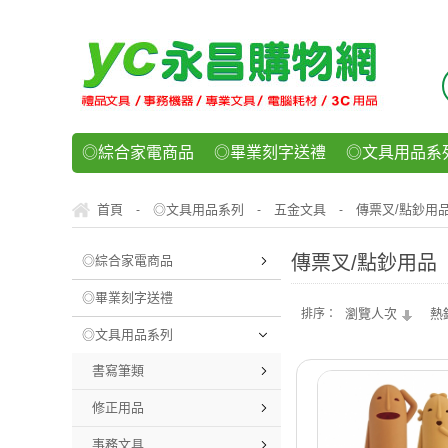
◎綜合家電商品
◎畢業刻字送禮
◎文具用品系
◎紙品文具系列
◎辦公用紙製品
◎事務機器/耗
首頁
◎文具用品系列
五金文具
傳票叉/點鈔用
-
-
-
◎運動/休閒/樂器
◎客製化禮贈品
◎食品/零食/
傳票叉/點鈔用品
◎綜合家電商品
◎畢業刻字送禮
瀏覽人次
熱
排序：
◎文具用品系列
書寫筆類
修正用品
事務文具