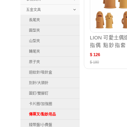
五金文具
長尾夾
圓型夾
LION 可愛土
山型夾
指偶 點鈔指套
轉尾夾
款式隨機出貨 2入
$ 126
A-203、HA-20
原子夾
$ 180
05
迴紋針/吸針盒
別針/大頭針
圖釘/雙腳釘
卡片圈/加強圈
傳票叉/點鈔用品
錢幣盤/小費盤