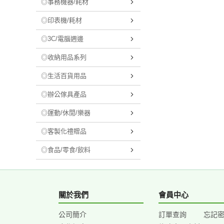
◎事務機器/耗材
◎印表機/耗材
◎3C/電腦週邊
◎收納用品系列
◎生活百貨用品
◎辦公傢具產品
◎運動/休閒/樂器
◎客製化禮贈品
◎食品/零食/飲料
關於我們
會員中心
公司簡介
訂單查詢
忘記