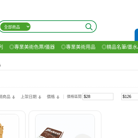
列
◎專業美術色票/儀器
◎專業美術用品
◎精品名筆/墨水
材
◎印表機/耗材
◎3C/電腦週邊
◎收納用品系列
◎生
品
飲料
銷商品
上架日期
價格
價格區間